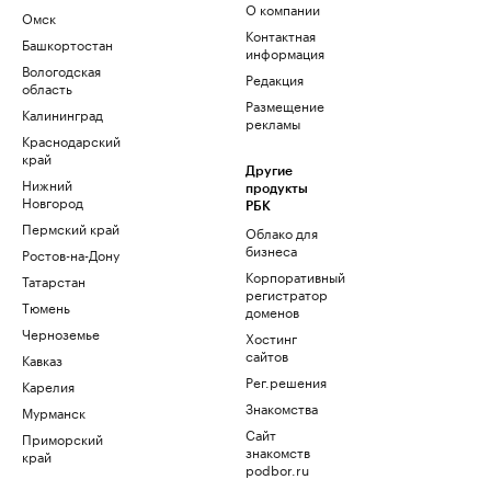
О компании
Омск
Контактная
Башкортостан
информация
Вологодская
Редакция
область
Размещение
Калининград
рекламы
Краснодарский
край
Другие
Нижний
продукты
Новгород
РБК
Пермский край
Облако для
бизнеса
Ростов-на-Дону
Корпоративный
Татарстан
регистратор
Тюмень
доменов
Черноземье
Хостинг
сайтов
Кавказ
Рег.решения
Карелия
Знакомства
Мурманск
Сайт
Приморский
знакомств
край
podbor.ru