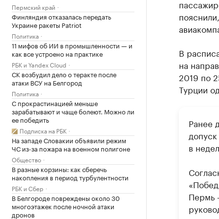
пассажир
Пермский край
пояснили,
Финляндия отказалась передать
Украине ракеты Patriot
авиакомпа
Политика
11 мифов об ИИ в промышленности — и
В распис
как все устроено на практике
на направ
РБК и Yandex Cloud
СК возбудил дело о теракте после
2019 по 2
атаки ВСУ на Белгород
Турции од
Политика
С прокрастинацией меньше
зарабатывают и чаще болеют. Можно ли
ее победить
Ранее 
Подписка на РБК
допуск
На западе Словакии объявили режим
в неде
ЧС из-за пожара на военном полигоне
Общество
В разные корзины: как сберечь
Соглас
накопления в период турбулентности
«Побед
РБК и Сбер
Пермь 
В Белгороде повреждены около 30
многоэтажек после ночной атаки
руково
дронов