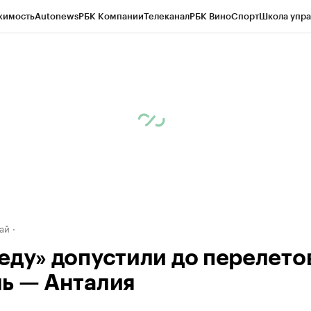
жимость
Autonews
РБК Компании
Телеканал
РБК Вино
Спорт
Школа упра
д
Стиль
Крипто
РБК Бизнес-среда
Дискуссионный клуб
Исследования
К
рагентов
Политика
Экономика
Бизнес
Технологии и медиа
Финансы
Рын
ай
еду» допустили до перелето
ь — Анталия