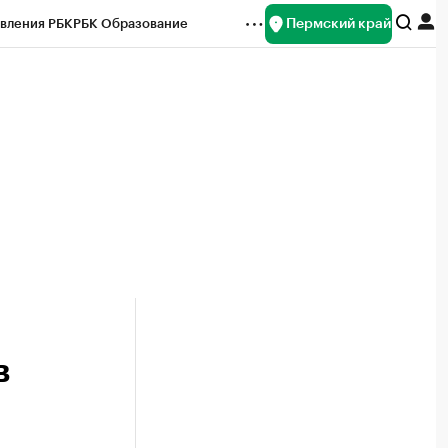
Пермский край
вления РБК
РБК Образование
редитные рейтинги
Франшизы
Газета
ок наличной валюты
в