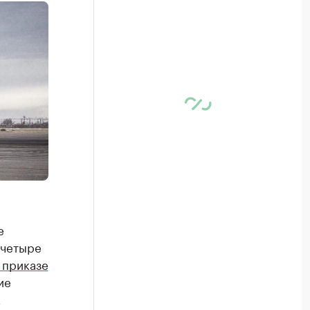
е
 четыре
 приказе
ие
к