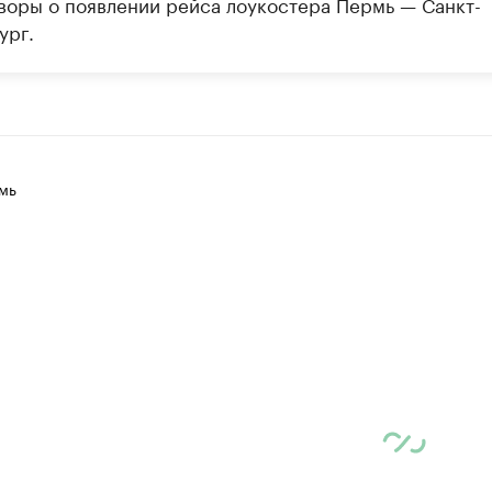
воры о появлении рейса лоукостера Пермь — Санкт-
ург.
мь