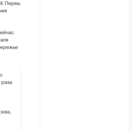
БК Пермь
ния
сейчас
раля
бережье
о
 раза
сква,