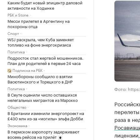
Каким будет новый эпицентр деловой
активности на Ходынке
РБК и Stone
Месси прилетел в Аргентину на
похороны отца
Спорт
WSJ раскрыла, чем Куба заменяет
топливо на фоне энергокризиса
Политика
Подросток стал жертвой мошенников.
План для родителей в первые 24 часа
Подписка на РБК
Минобороны сообщило о взятии
Васютинского и Торецкого в ДНР
Политика
Фото: https
В Сеуте оценили число оставшихся
нелегальных мигрантов из Марокко
Российск
Общество
перелеты
В Британии изменили энергопроект на
£430 млн из-за «могилы» эльфа Добби
раза в н
Экономика
Росавиац
В пермском аэропорту задерживают
лицензии
восемь рейсов на прилёт