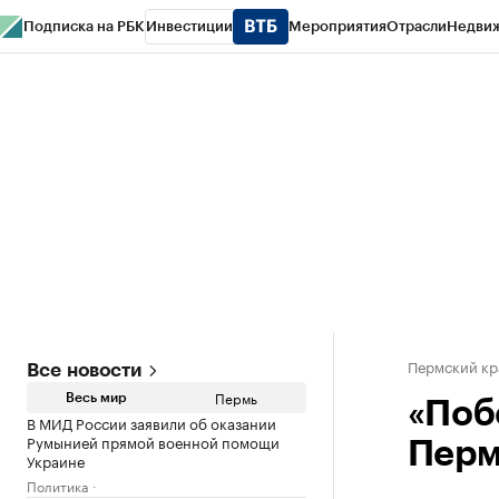
Подписка на РБК
Инвестиции
Мероприятия
Отрасли
Недви
РБК Курсы
РБК Life
Тренды
Визионеры
Национальные проекты
Горо
Спецпроекты СПб
Конференции СПб
Спецпроекты
Проверка конт
Пермский кр
Все новости
Пермь
Весь мир
«Поб
В МИД России заявили об оказании
Румынией прямой военной помощи
Перм
Украине
Политика