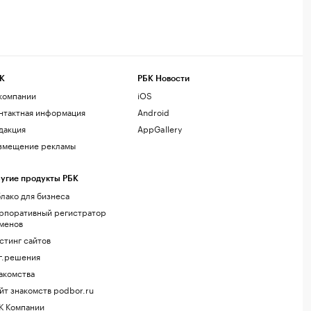
К
РБК Новости
компании
iOS
нтактная информация
Android
дакция
AppGallery
змещение рекламы
угие продукты РБК
лако для бизнеса
рпоративный регистратор
менов
стинг сайтов
г.решения
акомства
йт знакомств podbor.ru
К Компании