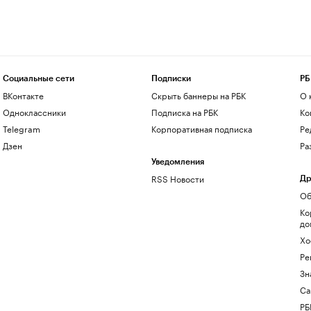
Социальные сети
Подписки
РБ
ВКонтакте
Скрыть баннеры на РБК
О 
Одноклассники
Подписка на РБК
Ко
Telegram
Корпоративная подписка
Ре
Дзен
Ра
Уведомления
RSS Новости
Др
Об
Ко
до
Хо
Ре
Зн
Са
РБ