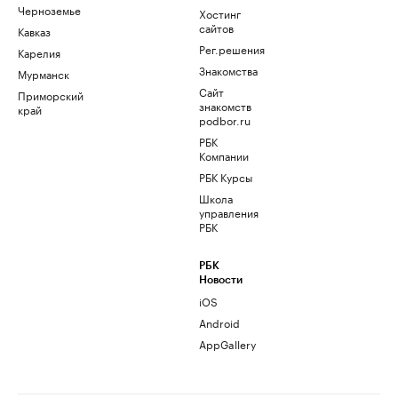
Черноземье
Хостинг
сайтов
Кавказ
Рег.решения
Карелия
Знакомства
Мурманск
Сайт
Приморский
знакомств
край
podbor.ru
РБК
Компании
РБК Курсы
Школа
управления
РБК
РБК
Новости
iOS
Android
AppGallery