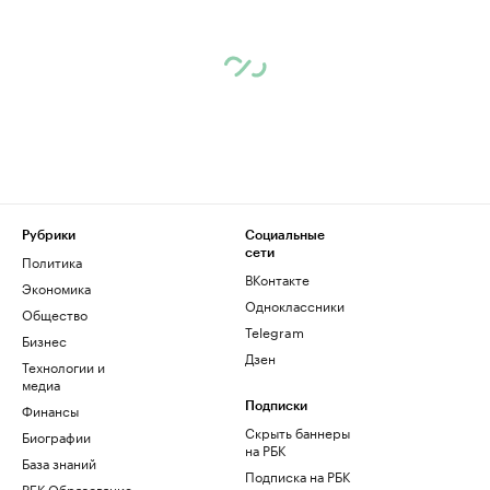
Рубрики
Социальные
сети
Политика
ВКонтакте
Экономика
Одноклассники
Общество
Telegram
Бизнес
Дзен
Технологии и
медиа
Финансы
Подписки
Скрыть баннеры
Биографии
на РБК
База знаний
Подписка на РБК
РБК Образование