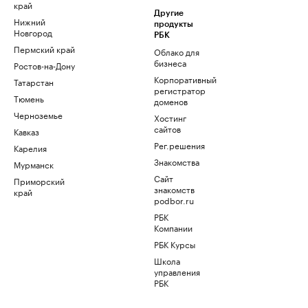
край
Другие
Нижний
продукты
Новгород
РБК
Пермский край
Облако для
бизнеса
Ростов-на-Дону
Корпоративный
Татарстан
регистратор
Тюмень
доменов
Черноземье
Хостинг
сайтов
Кавказ
Рег.решения
Карелия
Знакомства
Мурманск
Сайт
Приморский
знакомств
край
podbor.ru
РБК
Компании
РБК Курсы
Школа
управления
РБК