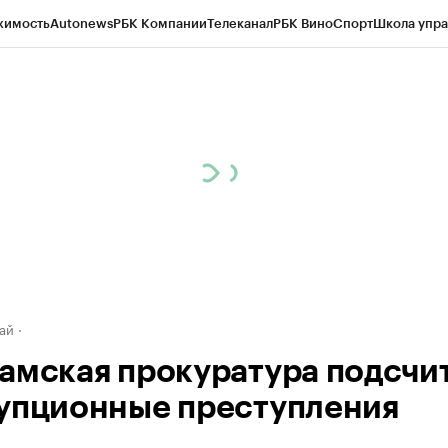
жимость
Autonews
РБК Компании
Телеканал
РБК Вино
Спорт
Школа упра
д
Стиль
Крипто
РБК Бизнес-среда
Дискуссионный клуб
Исследования
К
рагентов
Политика
Экономика
Бизнес
Технологии и медиа
Финансы
Рын
ай
амская прокуратура подсчи
упционные преступления