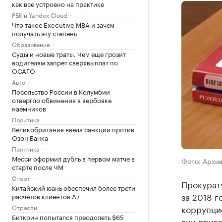
как все устроено на практике
РБК и Yandex Cloud
Что такое Executive MBA и зачем
получать эту степень
Образование
Суды и новые траты. Чем еще грозит
водителям запрет сверхвыплат по
ОСАГО
Авто
Посольство России в Колумбии
отвергло обвинения в вербовке
наемников
Политика
Великобритания ввела санкции против
Озон Банка
Политика
Месси оформил дубль в первом матче в
Фото: Архи
старте после ЧМ
Спорт
Прокурат
Китайский юань обеспечил более трети
за 2018 г
расчетов клиентов А7
Отрасли
коррупци
Биткоин попытался преодолеть $65
лиц приго