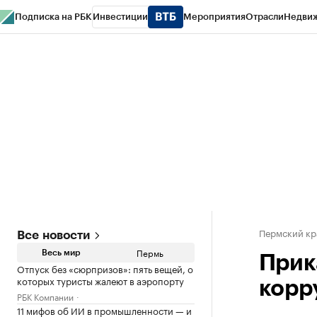
Подписка на РБК
Инвестиции
Мероприятия
Отрасли
Недви
РБК Курсы
РБК Life
Тренды
Визионеры
Национальные проекты
Горо
Спецпроекты СПб
Конференции СПб
Спецпроекты
Проверка конт
Пермский кр
Все новости
Пермь
Весь мир
Прик
Отпуск без «сюрпризов»: пять вещей, о
которых туристы жалеют в аэропорту
корр
РБК Компании
11 мифов об ИИ в промышленности — и