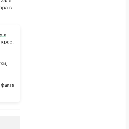
ора в
у в
 крае,
ки,
 факта