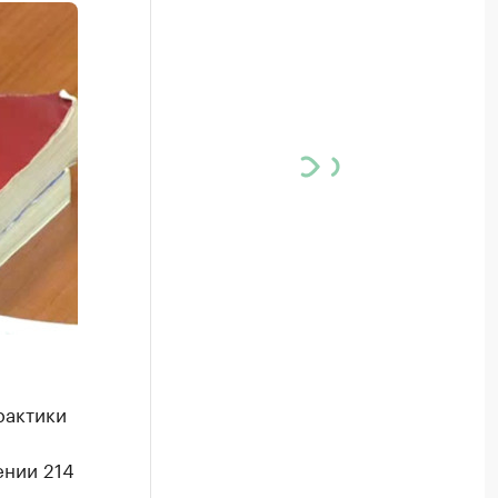
рактики
ении 214