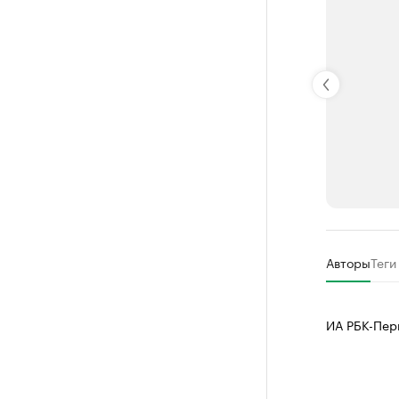
РБК Компан
Авторы
Теги
Крупные
Найдите и про
ИА РБК-Пер