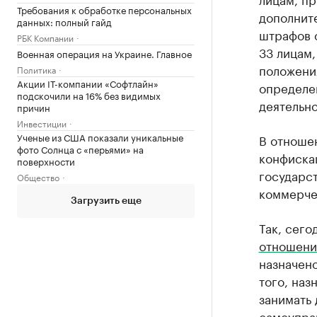
Требования к обработке персональных
дополнит
данных: полный гайд
штрафов с
РБК Компании
33 лицам
Военная операция на Украине. Главное
положения
Политика
Акции IT-компании «Софтлайн»
определе
подскочили на 16% без видимых
деятельно
причин
Инвестиции
Ученые из США показали уникальные
В отноше
фото Солнца с «перьями» на
конфискац
поверхности
государст
Общество
коммерче
Загрузить еще
Так, сего
отношении
назначено
того, наз
занимать 
самоуправ