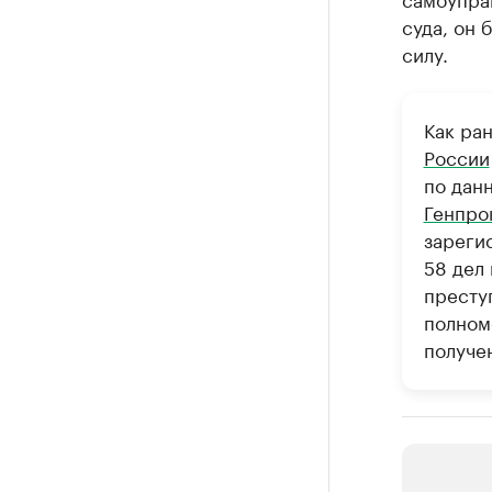
суда, он 
силу.
Как ра
России
по дан
Генпро
зареги
58 дел 
престу
полном
получен