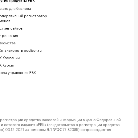
угие продукты РБК
лако для бизнеса
рпоративный регистратор
менов
стинг сайтов
г.решения
акомства
йт знакомств podbor.ru
К Компании
К Курсы
ола управления РБК
регистрации средства массовой информации выдано Федеральной
и сетевого издания «РБК» (свидетельство о регистрации средства
ор) 03.12.2021 за номером ЭЛ №ФС77-82385) сопровождаются