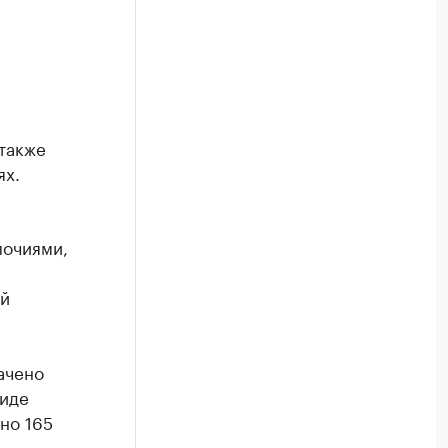
:
также
ях.
мочиями,
ой
ачено
виде
но 165