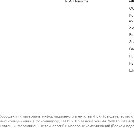
RSS Новости
Др
Об
Ко
до
Хо
Ре
Зн
Са
РБ
РБ
Шк
ения и материалы информационного агентства «РБК» (свидетельство о 
овых коммуникаций (Роскомнадзор) 09.12.2015 за номером ИА №ФС77-63848) 
 связи, информационных технологий и массовых коммуникаций (Роскомнадз