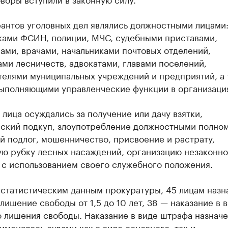
антов уголовных дел являлись должностными лицами
ками ФСИН, полиции, МЧС, судебными приставами,
ами, врачами, начальниками почтовых отделений,
ми лесничеств, адвокатами, главами поселений,
телями муниципальных учреждений и предприятий, а 
выполняющими управленческие функции в организаци
лица осуждались за получение или дачу взятки,
ский подкуп, злоупотребление должностными полно
 подлог, мошенничество, присвоение и растрату,
ую рубку лесных насаждений, организацию незаконн
 с использованием своего служебного положения.
 статистическим данным прокуратуры, 45 лицам назн
лишение свободы от 1,5 до 10 лет, 38 — наказание в 
 лишения свободы. Наказание в виде штрафа назначе
именялось судами как в виде основного, так и