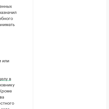
ченных
назначил
ебного
анимать
и или
делу в
овнику
 Кроме
ва
естного
 зале