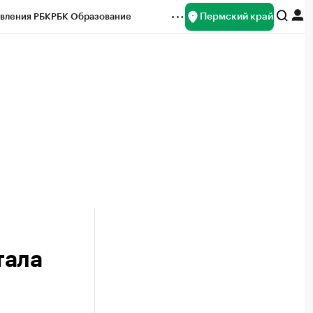
Пермский край
вления РБК
РБК Образование
редитные рейтинги
Франшизы
Газета
ок наличной валюты
тала