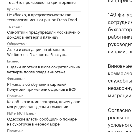
тыс. Что произошло на крипторынке
Крипто
149 фигур
Не яблоко, а предсказуемость: как
технологии меняют рынок Fresh Food
сотрудни
Тренды
бухгалтер
Синоптики предупредили москвичей о
работника
дождях в четверг и пятницу
руководи
Общество
Атаки и эвакуации на объектах
лицами, 
Wildberries. Главное на 6 августа
Бизнес
Виновные 
Выдачи ипотеки в июле сократились на
четверть после спада ажиотажа
коммерче
Финансы
служебный
FT узнала об обучении картелей
незаконн
Колумбии применению дронов в ВСУ
миграции
Политика
Как объяснить инвесторам, почему они
могут доверять деньги компании
Согласно
РБК и МСП Банк
реальное 
Одесские власти сообщили о пожаре
условного
на сухогрузе в Черном море
Политика
лицам, пр