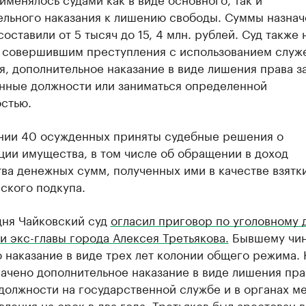
ельного наказания к лишению свободы. Суммы назна
оставили от 5 тысяч до 15, 4 млн. рублей. Суд также 
, совершившим преступления с использованием служ
, дополнительное наказание в виде лишения права з
нные должности или заниматься определенной
стью.
нии 40 осужденных приняты судебные решения о
ии имущества, в том числе об обращении в доход
ва денежных сумм, полученных ими в качестве взятк
ского подкупа.
дня Чайковский суд
огласил приговор по уголовному 
 экс-главы города Алексея Третьякова.
Бывшему чин
 наказание в виде трех лет колонии общего режима.
начено дополнительное наказание в виде лишения пра
должности на государственной службе и в органах м
ления на срок в два года. Третьяков был арестован в