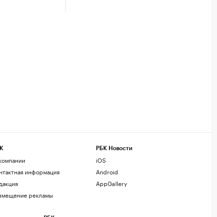
К
РБК Новости
компании
iOS
нтактная информация
Android
дакция
AppGallery
змещение рекламы