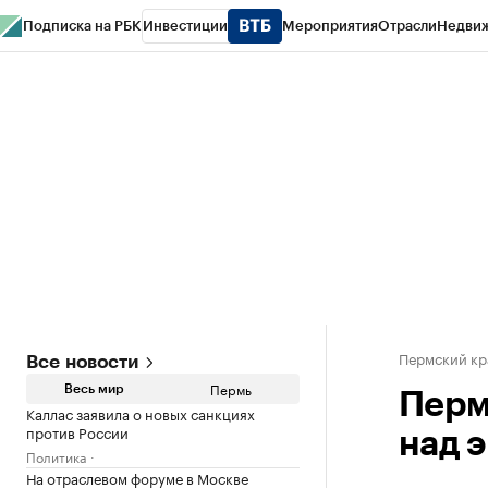
Подписка на РБК
Инвестиции
Мероприятия
Отрасли
Недви
РБК Курсы
РБК Life
Тренды
Визионеры
Национальные проекты
Горо
Спецпроекты СПб
Конференции СПб
Спецпроекты
Проверка конт
Пермский кр
Все новости
Пермь
Весь мир
Перм
Каллас заявила о новых санкциях
против России
над 
Политика
На отраслевом форуме в Москве