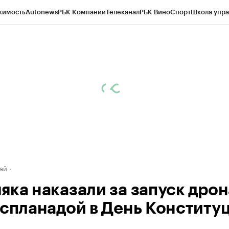
жимость
Autonews
РБК Компании
Телеканал
РБК Вино
Спорт
Школа упра
д
Стиль
Крипто
РБК Бизнес-среда
Дискуссионный клуб
Исследования
К
рагентов
Политика
Экономика
Бизнес
Технологии и медиа
Финансы
Рын
ай
яка наказали за запуск дрон
эспланадой в День Конститу