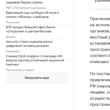
сырьевая биржа страны
РБК и Петербургская Биржа
Верховный суд сообщил об иске о
снятии «Яблока» с выборов
Претензии
Политика
на испол
ВТБ продал бывший офис банка
организац
«Открытие» в центре Москвы
местный 
Бизнес
Security Vision оценила риски
устанавл
цифровой гигиены россиян
пространс
Компании
соответс
Ученые США создали с помощью ИИ
вирусы против устойчивой кишечной
отмечают 
палочки
Технологии и медиа
По поста
привлечен
Загрузить еще
РФ (нару
лицами, 
осуществ
пространс