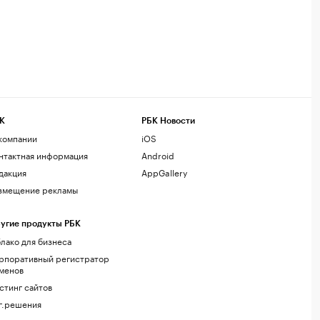
К
РБК Новости
компании
iOS
нтактная информация
Android
дакция
AppGallery
змещение рекламы
угие продукты РБК
лако для бизнеса
рпоративный регистратор
менов
стинг сайтов
г.решения