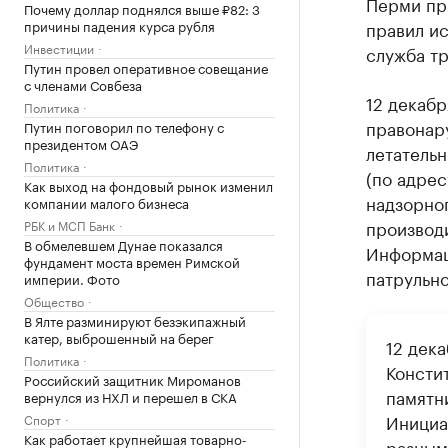
Перми пр
Почему доллар поднялся выше ₽82: 3
причины падения курса рубля
правил и
Инвестиции
служба т
Путин провел оперативное совещание
с членами Совбеза
12 декабр
Политика
правонар
Путин поговорил по телефону с
президентом ОАЭ
летатель
Политика
(по адрес
Как выход на фондовый рынок изменил
надзорног
компании малого бизнеса
производи
РБК и МСП Банк
В обмелевшем Дунае показался
Информац
фундамент моста времен Римской
патрульн
империи. Фото
Общество
В Ялте разминируют безэкипажный
катер, выброшенный на берег
12 дека
Политика
Консти
Российский защитник Мироманов
памятн
вернулся из НХЛ и перешел в СКА
Инициа
Спорт
Как работает крупнейшая товарно-
разным 