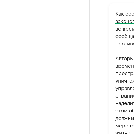
Как со
законо
во вре
сообща
против
Авторы
времен
простр
уничто
управл
ограни
надели
этом о
должны
меропр
жизни,