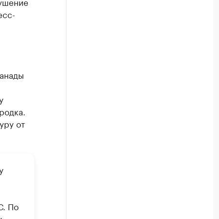
рушение
есс-
,
ланады
у
родка.
уру от
у
. По
к.