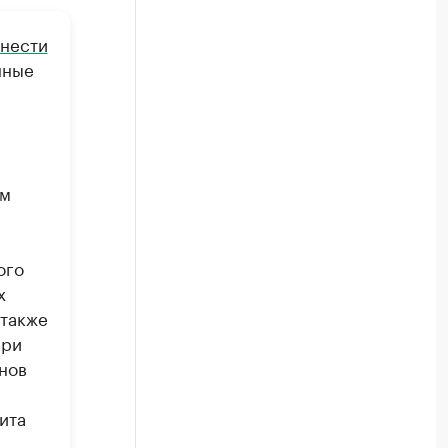
нести
нные
ом
ого
х
 также
При
нов
ита