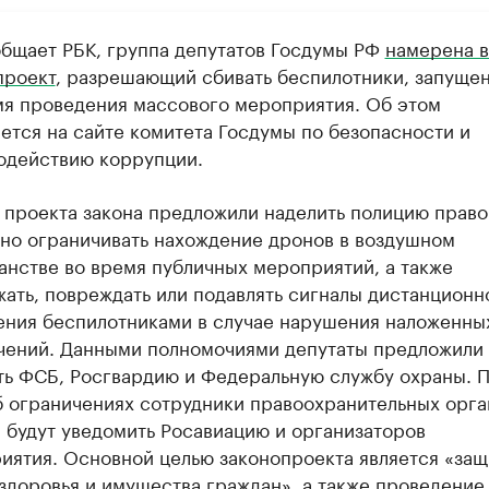
общает РБК, группа депутатов Госдумы РФ
намерена в
проект
, разрешающий сбивать беспилотники, запуще
мя проведения массового мероприятия. Об этом
ется на сайте комитета Госдумы по безопасности и
одействию коррупции.
 проекта закона предложили наделить полицию прав
но ограничивать нахождение дронов в воздушном
анстве во время публичных мероприятий, а также
жать, повреждать или подавлять сигналы дистанционн
ения беспилотниками в случае нарушения наложенны
чений. Данными полномочиями депутаты предложили
ть ФСБ, Росгвардию и Федеральную службу охраны. 
б ограничениях сотрудники правоохранительных орга
 будут уведомить Росавиацию и организаторов
иятия. Основной целью законопроекта является «защ
 здоровья и имущества граждан», а также проведение