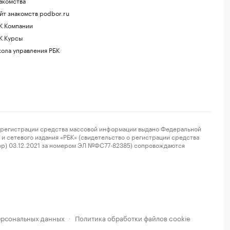
акомства
йт знакомств podbor.ru
К Компании
К Курсы
ола управления РБК
регистрации средства массовой информации выдано Федеральной
и сетевого издания «РБК» (свидетельство о регистрации средства
ор) 03.12.2021 за номером ЭЛ №ФС77-82385) сопровождаются
ерсональных данных
Политика обработки файлов cookie
·