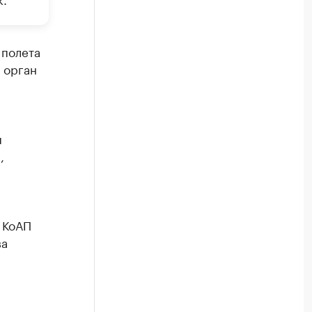
 полета
 орган
я
,
4 КоАП
ва