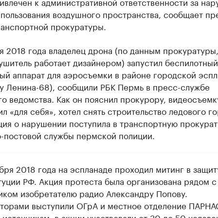
ивлечен к административной ответственности за на
спользования воздушного пространства, сообщает пр
ранспортной прокуратуры.
я 2018 года владелец дрона (по данным прокуратуры
ушитель работает дизайнером) запустил беспилотный
ный аппарат для аэросъемки в районе городской эсп
у Ленина-68), сообщили РБК Пермь в пресс-службе
о ведомства. Как он пояснил прокурору, видеосъемк
л «для себя», хотел снять строительство ледового го
ия о нарушении поступила в транспортную прокурат
о-постовой службы пермской полиции.
бря 2018 года на эспланаде проходил митинг в защит
туции РФ. Акция протеста была организована рядом с
иком изобретателю радио Александру Попову.
торами выступили ОГрА и местное отделение ПАРНАС
источникам, в акции участвовали от 30 до 50 челове