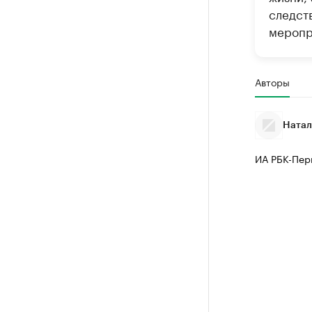
следст
меропр
Авторы
Натал
ИА РБК-Пер