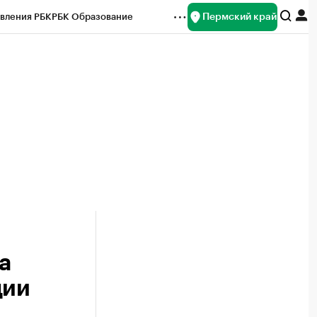
Пермский край
вления РБК
РБК Образование
редитные рейтинги
Франшизы
Газета
ок наличной валюты
а
ции