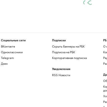
Социальные сети
Подписки
РБ
ВКонтакте
Скрыть баннеры на РБК
О 
Одноклассники
Подписка на РБК
Ко
Telegram
Корпоративная подписка
Ре
Дзен
Ра
Уведомления
RSS Новости
Др
Об
Ко
до
Хо
Ре