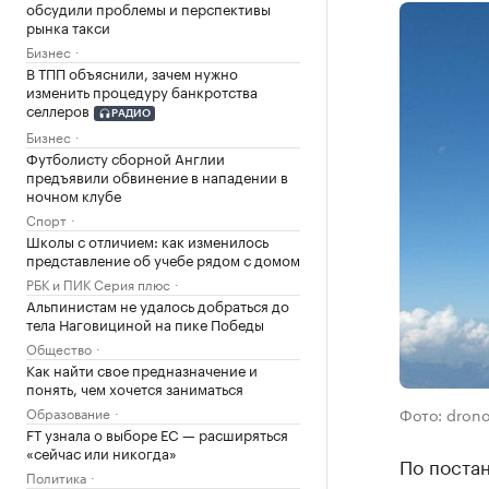
обсудили проблемы и перспективы
рынка такси
Бизнес
В ТПП объяснили, зачем нужно
изменить процедуру банкротства
селлеров
РАДИО
Бизнес
Футболисту сборной Англии
предъявили обвинение в нападении в
ночном клубе
Спорт
Школы с отличием: как изменилось
представление об учебе рядом с домом
РБК и ПИК Серия плюс
Альпинистам не удалось добраться до
тела Наговициной на пике Победы
Общество
Как найти свое предназначение и
понять, чем хочется заниматься
Образование
Фото: dron
FT узнала о выборе ЕС — расширяться
«сейчас или никогда»
По поста
Политика