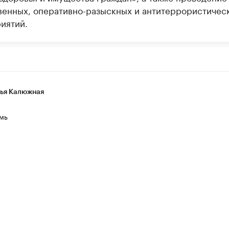
венных, оперативно-разыскных и антитеррористичес
иятий.
ья Калюжная
мь