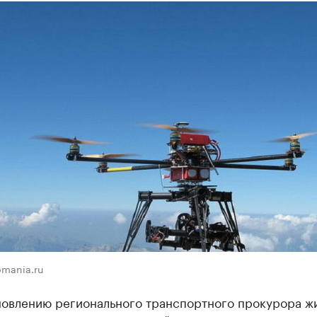
omania.ru
новлению регионального транспортного прокурора ж