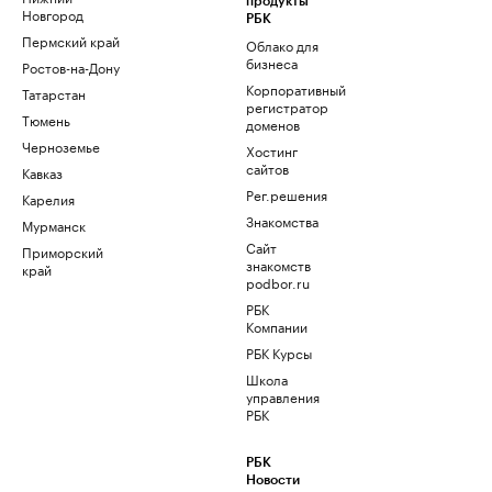
продукты
Новгород
РБК
Пермский край
Облако для
бизнеса
Ростов-на-Дону
Корпоративный
Татарстан
регистратор
Тюмень
доменов
Черноземье
Хостинг
сайтов
Кавказ
Рег.решения
Карелия
Знакомства
Мурманск
Сайт
Приморский
знакомств
край
podbor.ru
РБК
Компании
РБК Курсы
Школа
управления
РБК
РБК
Новости