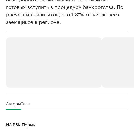
готовых вступить в процедуру банкротства. По
расчетам аналитиков, это 1,3 % от числа всех
заемщиков в регионе.
РБК Компании
РБК Компании
Авторы
Теги
Крупнейшие производители и
Страховые к
продавцы медийной продукции
присутствую
ИА РБК-Пермь
Ознакомьтесь с информацией в каталоге
Посмотрите в ката