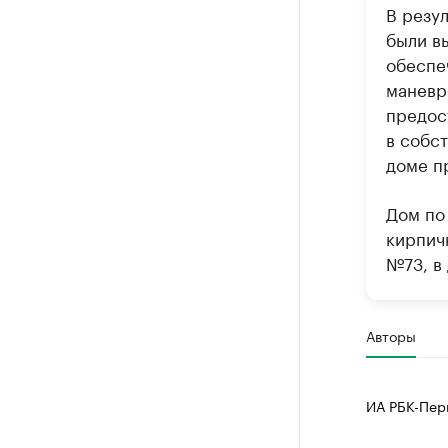
В резу
были в
обеспе
маневр
предос
в собс
доме п
Дом по 
кирпич
№73, в 
Авторы
ИА РБК-Пер