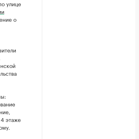
по улице
ии
ение о
вители
,
анской
льства
ы:
ование
ние,
14 этаже
ому.