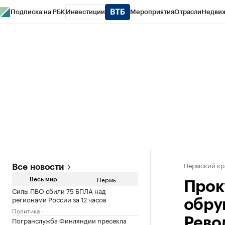
Подписка на РБК
Инвестиции
Мероприятия
Отрасли
Недви
РБК Курсы
РБК Life
Тренды
Визионеры
Национальные проекты
Горо
Спецпроекты СПб
Конференции СПб
Спецпроекты
Проверка конт
Пермский кр
Все новости
Пермь
Весь мир
Прок
Силы ПВО сбили 75 БПЛА над
регионами России за 12 часов
обру
Политика
Погранслужба Финляндии пресекла
Рево