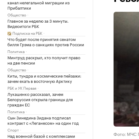
канал нелегальной миграции из
Прибалтики
Общество
Главное за неделю за 3 минуты.
Видеоитоги РБК
Подписка на РБК
Что будет после принятия сенатом
билля Грэма о санкциях против России
Политика
Минтруд раскрыл, кто получит право
на две пенсии
Общество
Киты, тундра и космические пейзажи:
зачем ехать в восточную Арктику
РБК и УК Первая
Лукашенко рассказал, зачем
Белоруссия открыла границы для
граждан ЕС
Политика
Сын Зинедина Зидана подписал
контракт с «Леганесом» на один год
Спорт
Фото: МЧС 
Над военной базой с комплексами