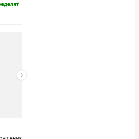
ределят
РБК Компании
брушения