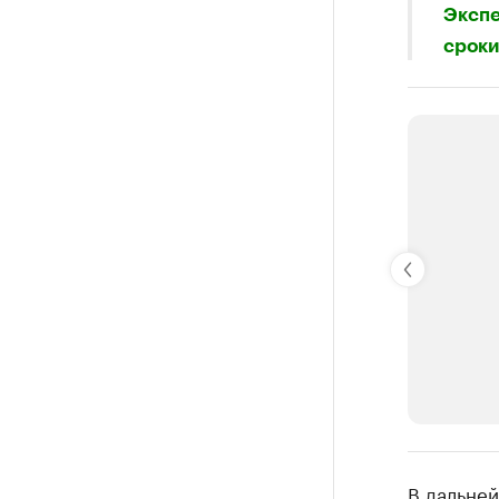
Экспе
сроки
РБК Компан
В дальне