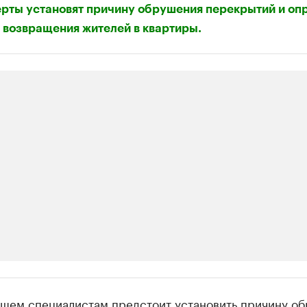
рты установят причину обрушения перекрытий и оп
 возвращения жителей в квартиры.
ии
йшем специалистам предстоит установить причину о