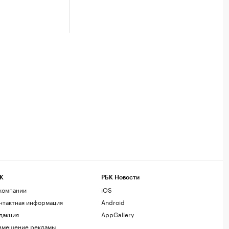
К
РБК Новости
компании
iOS
нтактная информация
Android
дакция
AppGallery
змещение рекламы