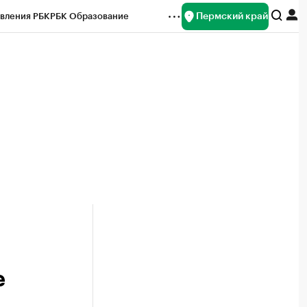
Пермский край
вления РБК
РБК Образование
редитные рейтинги
Франшизы
Газета
ок наличной валюты
е