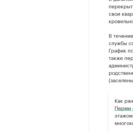
Крупней
перекрыт
свои квар
Ознакомьтесь
кровельн
В течение
службы с
График п
также пе
админист
родствен
(заселены
Как ра
Перми 
этажом
многокв