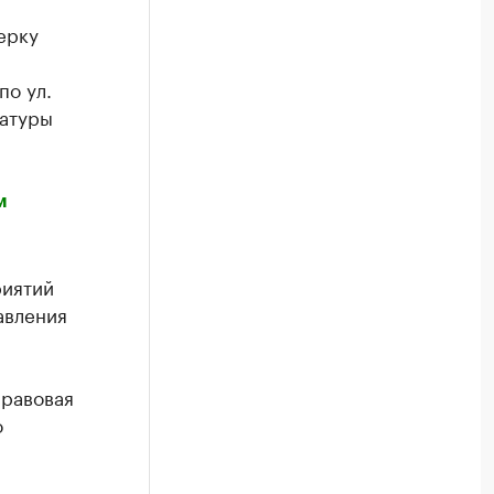
ерку
по ул.
ратуры
м
риятий
авления
правовая
о