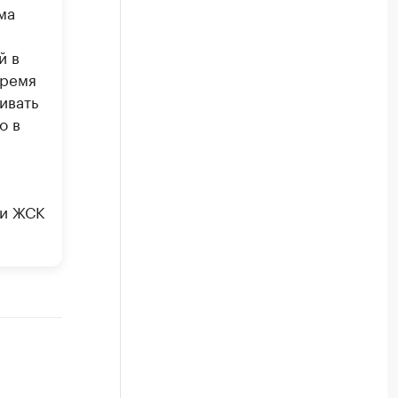
ма
й в
время
ивать
о в
ии ЖСК