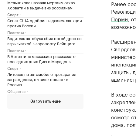
Мельникова назвала мерзким отказ
Ранее сос
Хорватии в выдаче виз россиянам
Революци
Спорт
Перми
, о
Сенат США одобрил «адские» санкции
против России
возможно
Политика
Водитель автобуса сбил ногой дрон со
Расширен
взрывчаткой в аэропорту Лейпцига
Свердлов
Политика
министер
В Аргентине массажист рассказал о
последних днях Диего Марадоны
инспекци
Спорт
защиты, д
Литовец на автомобиле протаранил
админист
заграждения, пытаясь попасть в
Россию
Общество
В ходе с
закрепле
Загрузить еще
конструк
осмотр ст
дома, пол