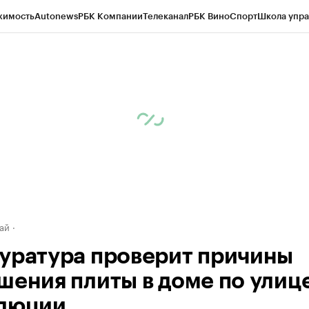
жимость
Autonews
РБК Компании
Телеканал
РБК Вино
Спорт
Школа упра
д
Стиль
Крипто
РБК Бизнес-среда
Дискуссионный клуб
Исследования
К
рагентов
Политика
Экономика
Бизнес
Технологии и медиа
Финансы
Рын
ай
уратура проверит причины
шения плиты в доме по улиц
люции