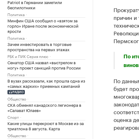
Patriot в Германии заметили
беспилотники
Прокурат
Политика
причин и
Минфин США сообщил о «взятом за
техническ
горло» Иране после экономической
ярости
Революци
Политика
Пермског
Зачем инвестировать в торговые
пространства на первых этажах
РБК и ПИК Серия плюс
По ит
Сенатор США назвал «выстрелом в
винов
ногу» проект санкций против России
Политика
По данны
В вузах рассказали, как прошла одна из
«самых жарких» приемных кампаний
будет пр
РАДИО
многоква
Общество
законодат
СКА обменял канадского легионера в
«Салават Юлаев»
соответс
Спорт
оценка д
Какие улицы перекроют в Москве из-за
реагиров
триатлона 8 августа. Карта
Общество