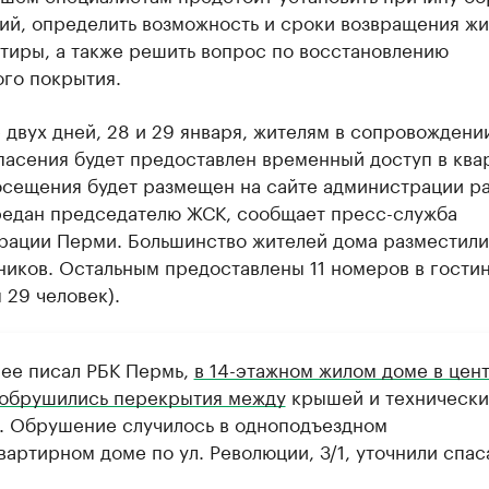
шие производители и продавцы медийной п
ий, определить возможность и сроки возвращения жи
тиры, а также решить вопрос по восстановлению
 с информацией в каталоге
ого покрытия.
 двух дней, 28 и 29 января, жителям в сопровождени
пасения будет предоставлен временный доступ в ква
осещения будет размещен на сайте администрации ра
редан председателю ЖСК, сообщает пресс-служба
рации Перми. Большинство жителей дома разместили
ников. Остальным предоставлены 11 номеров в гости
 29 человек).
нее писал РБК Пермь,
в 14-этажном жилом доме в цен
обрушились перекрытия между
крышей и техническ
. Обрушение случилось в одноподъездном
артирном доме по ул. Революции, 3/1, уточнили спас