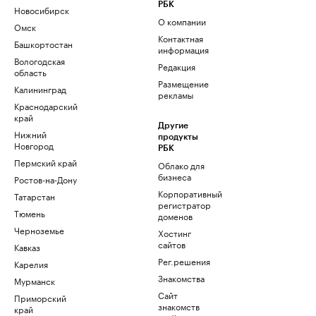
РБК
Новосибирск
О компании
Омск
Контактная
Башкортостан
информация
Вологодская
Редакция
область
Размещение
Калининград
рекламы
Краснодарский
край
Другие
Нижний
продукты
Новгород
РБК
Пермский край
Облако для
бизнеса
Ростов-на-Дону
Корпоративный
Татарстан
регистратор
Тюмень
доменов
Черноземье
Хостинг
сайтов
Кавказ
Рег.решения
Карелия
Знакомства
Мурманск
Сайт
Приморский
знакомств
край