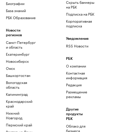
Скрыть баннеры
Биографии
на РБК
База знаний
Подписка на РБК
РБК Образование
Корпоративная
подписка
Новости
регионов
Уведомления
Санкт-Петербург
RSS Новости
и область
Екатеринбург
РБК
Новосибирск
О компании
Омск
Контактная
Башкортостан
информация
Вологодская
Редакция
область
Размещение
Калининград
рекламы
Краснодарский
край
Другие
Нижний
продукты
Новгород
РБК
Пермский край
Облако для
бизнеса
Ростов-на-Дону