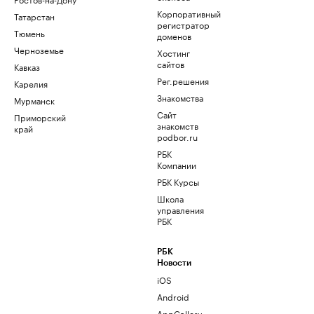
Корпоративный
Татарстан
регистратор
Тюмень
доменов
Черноземье
Хостинг
сайтов
Кавказ
Рег.решения
Карелия
Знакомства
Мурманск
Сайт
Приморский
знакомств
край
podbor.ru
РБК
Компании
РБК Курсы
Школа
управления
РБК
РБК
Новости
iOS
Android
AppGallery