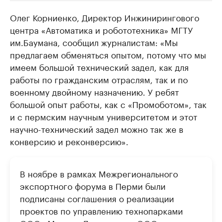
Олег Корниенко, Директор Инжинирингового
РБК Компании
РБК Компании
центра «Автоматика и робототехника» МГТУ
Крупнейшие производители и
Страховые к
им.Баумана, сообщил журналистам: «Мы
продавцы медийной продукции
присутствую
предлагаем обменяться опытом, потому что мы
Ознакомьтесь с информацией в каталоге
Посмотрите в ката
имеем большой технический задел, как для
работы по гражданским отраслям, так и по
военному двойному назначению. У ребят
большой опыт работы, как с «Промоботом», так
и с пермским научным университетом и этот
научно-технический задел можно так же в
конверсию и реконверсию».
В ноябре в рамках Межрегионального
экспортного форума в Перми были
подписаны соглашения о реализации
проектов по управлению технопарками