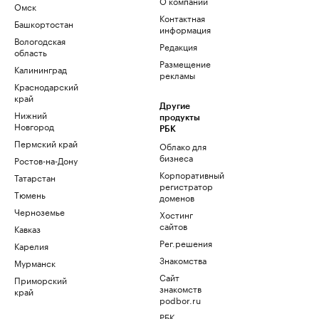
О компании
Омск
Контактная
Башкортостан
информация
Вологодская
Редакция
область
Размещение
Калининград
рекламы
Краснодарский
край
Другие
Нижний
продукты
Новгород
РБК
Пермский край
Облако для
бизнеса
Ростов-на-Дону
Корпоративный
Татарстан
регистратор
Тюмень
доменов
Черноземье
Хостинг
сайтов
Кавказ
Рег.решения
Карелия
Знакомства
Мурманск
Сайт
Приморский
знакомств
край
podbor.ru
РБК