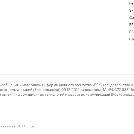
Ре
Зн
Са
РБ
РБ
Шк
ения и материалы информационного агентства «РБК» (свидетельство о 
овых коммуникаций (Роскомнадзор) 09.12.2015 за номером ИА №ФС77-63848) 
 связи, информационных технологий и массовых коммуникаций (Роскомнадз
нажмите Ctrl + Enter