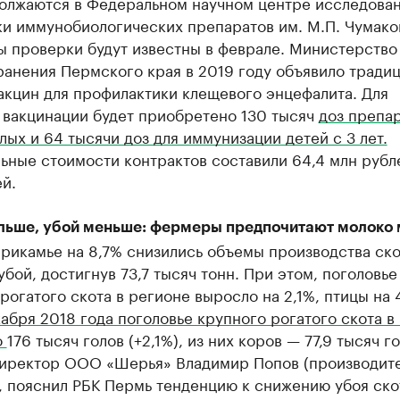
олжаются в Федеральном научном центре исследован
ки иммунобиологических препаратов им. М.П. Чумако
ы проверки будут известны в феврале. Министерство
ранения Пермского края в 2019 году объявило тради
акцин для профилактики клещевого энцефалита. Для
 вакцинации будет приобретено 130 тысяч
доз препа
лых и 64 тысячи доз для иммунизации детей с 3 лет.
ные стоимости контрактов составили 64,4 млн рубле
й.
льше, убой меньше: фермеры предпочитают молоко 
Прикамье на 8,7% снизились объемы производства ско
убой, достигнув 73,7 тысяч тонн. При этом, поголовье
рогатого скота в регионе выросло на 2,1%, птицы на 
абря 2018 года поголовье крупного рогатого скота в
о
176 тысяч голов (+2,1%), из них коров — 77,9 тысяч г
 Директор ООО «Шерья» Владимир Попов (производит
, пояснил РБК Пермь тенденцию к снижению убоя ско