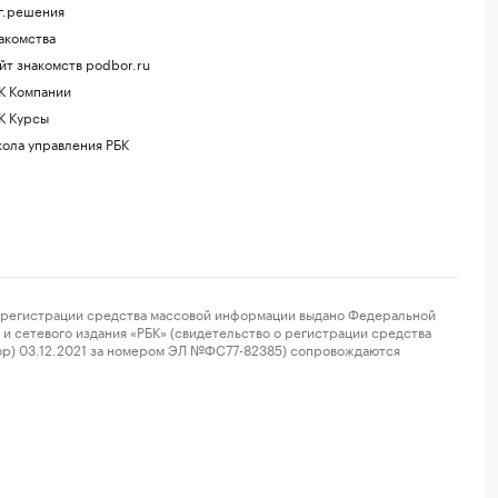
г.решения
акомства
йт знакомств podbor.ru
К Компании
К Курсы
ола управления РБК
регистрации средства массовой информации выдано Федеральной
и сетевого издания «РБК» (свидетельство о регистрации средства
ор) 03.12.2021 за номером ЭЛ №ФС77-82385) сопровождаются