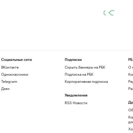
Социальные сети
Подписки
РБ
ВКонтакте
Скрыть баннеры на РБК
О 
Одноклассники
Подписка на РБК
Ко
Telegram
Корпоративная подписка
Ре
Дзен
Ра
Уведомления
RSS Новости
Др
Об
Ко
до
Хо