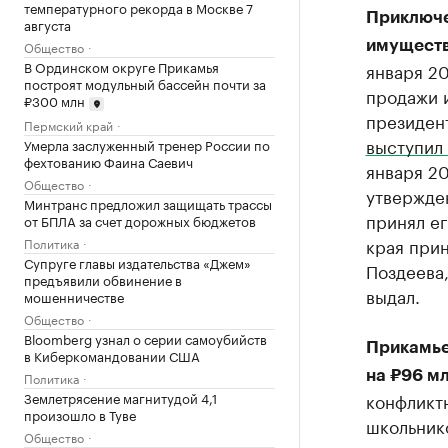
температурного рекорда в Москве 7
Приключе
августа
Общество
имуществ
В Ординском округе Прикамья
января 20
построят модульный бассейн почти за
продажи 
₽300 млн
президен
Пермский край
выступил
Умерла заслуженный тренер России по
фехтованию Фаина Саевич
января 20
Общество
утвержде
Минтранс предложил защищать трассы
принял ег
от БПЛА за счет дорожных бюджетов
края при
Политика
Супруге главы издательства «Джем»
Поздеева
предъявили обвинение в
выдал.
мошенничестве
Общество
Bloomberg узнал о серии самоубийств
Прикамье
в Киберкомандовании США
на ₽96 мл
Политика
Землетрясение магнитудой 4,1
конфликтн
произошло в Туве
школьнико
Общество