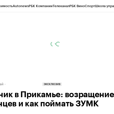
жимость
Autonews
РБК Компании
Телеканал
РБК Вино
Спорт
Школа упра
д
Стиль
Крипто
РБК Бизнес-среда
Дискуссионный клуб
Исследования
К
рагентов
Политика
Экономика
Бизнес
Технологии и медиа
Финансы
Рын
ай
ЭКСКЛЮЗИВ
ник в Прикамье: возращени
нцев и как поймать ЗУМК