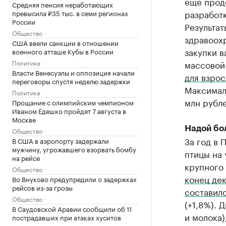
еще прод
Средняя пенсия неработающих
разработ
превысила ₽35 тыс. в семи регионах
России
Результат
Общество
здравоох
США ввели санкции в отношении
закупки в
военного атташе Кубы в России
Политика
массовой
Власти Венесуэлы и оппозиция начали
для взрос
переговоры спустя неделю задержки
Максималь
Политика
млн рубле
Прощание с олимпийским чемпионом
Иваном Едешко пройдет 7 августа в
Москве
Надой бо
Общество
За год в 
В США в аэропорту задержали
мужчину, угрожавшего взорвать бомбу
птицы на 
на рейсе
крупного 
Общество
конец дек
Во Внуково предупредили о задержках
рейсов из-за грозы
составил
Общество
(+1,8%).
В Саудовской Аравии сообщили об 11
и молока)
пострадавших при атаках хуситов