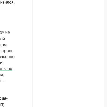
изился,
ду на
кой
дом
 пресс-
законно
 и
ены на
и,
я —
сия-
П)