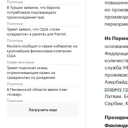
повышени
Политика
В Турции заявили, что Европа
но произ
потребовала подтверждать
производс
происхождение газа
переорие
Политика
Трамп заявил, что США «тоже
нуждаются» в ракетах для Patriot
Из Перми
Политика
основани
Reuters сообщил о серии кибератак на
крупнейшие финансовые компании
Федераци
США
количеств
Новая категория
служба У
Трамп подписал указы,
ограничивающие право на
проживают
гражданство по рождению
Азербайд
Политика
родину г
В Пензенской области ввели план
«Ковер»
Латвии. 
Политика
Сербии, К
Загрузить еще
Президен
Финлянди