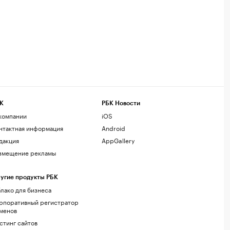
К
РБК Новости
компании
iOS
нтактная информация
Android
дакция
AppGallery
змещение рекламы
угие продукты РБК
лако для бизнеса
рпоративный регистратор
менов
стинг сайтов