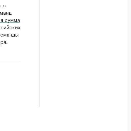
го
оманд
ая сумма
ссийских
команды
ря.