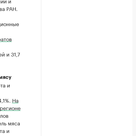
ий и
ва РАН.
ционные
ратов
й и 31,7
мясу
та и
4,1%.
На
 регионе
олов
ель мяса
та и