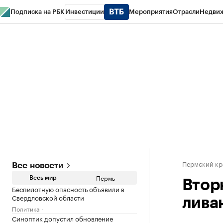
Подписка на РБК
Инвестиции
Мероприятия
Отрасли
Недви
РБК Курсы
РБК Life
Тренды
Визионеры
Национальные проекты
Горо
Спецпроекты СПб
Конференции СПб
Спецпроекты
Проверка конт
Пермский кр
Все новости
Пермь
Весь мир
Втор
Беспилотную опасность объявили в
Свердловской области
лива
Политика
Синоптик допустил обновление