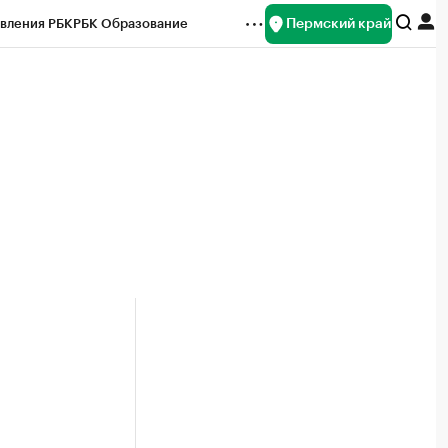
Пермский край
вления РБК
РБК Образование
редитные рейтинги
Франшизы
Газета
ок наличной валюты
е