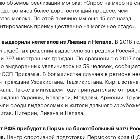
ю объемов реализации молока: «Спрос на мясо не сн
водство мяса более дорогостоящий процесс, чем
тво молока. По этой причине мы еще 15 лет назад
нтировались преимущественно на молочное стадо».
В 2018 го
 выдворили нелегалов из Ливана и Непала.
и судебных решений выдворено за пределы Российс
и 397 иностранных граждан. По сравнению с 2017 го
о выдворенных увеличилось на 59 человек, сообщает
ФССП Прикамья. В большинстве случаев в регионе не
 граждане Узбекистана, Таджикистана, Кыргызстана
жана.
Также в минувшем году принудительно отправл
раждане
Украины, Беларуси, Молдовы, Армении, Грузи
Были среди выдворяемых и жители дальнего зарубежь
итая, Нигерии, Ливана и Непала.
т РФБ прибудет в Пермь на баскетбольный матч Рос
Центр спортивной подготовки Пермского края (ЦС
я.