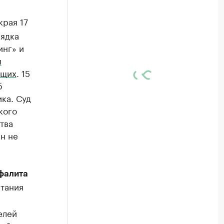
рая 17
рядка
нг» и
м
ящих
. 15
б
ка. Суд
кого
тва
н не
фалита
тания
елей