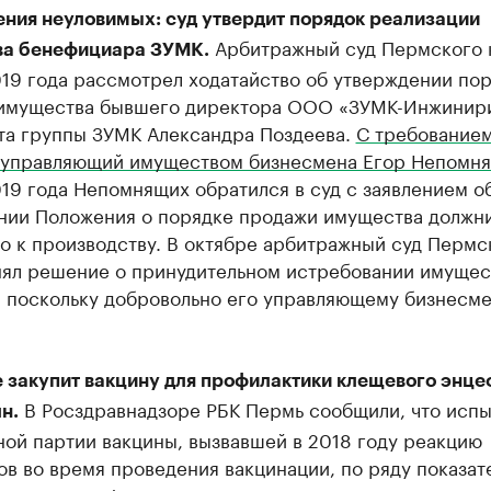
ния неуловимых: суд утвердит порядок реализации
Арбитражный суд Пермского к
а бенефициара ЗУМК.
19 года рассмотрел ходатайство об утверждении по
имущества бывшего директора ООО «ЗУМК-Инжинири
та группы ЗУМК Александра Поздеева.
С требование
 управляющий имуществом бизнесмена Егор Непомн
19 года Непомнящих обратился в суд с заявлением о
нии Положения о порядке продажи имущества должни
о к производству. В октябре арбитражный суд Пермс
нял решение о принудительном истребовании имущес
, поскольку добровольно его управляющему бизнесме
 закупит вакцину для профилактики клещевого энце
В Росздравнадзоре РБК Пермь сообщили, что испы
н.
ой партии вакцины, вызвавшей в 2018 году реакцию
в во время проведения вакцинации, по ряду показат