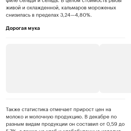
живой и охлажденной, кальмаров мороженых
снизилась в пределах 3,24—4,80%.
Дорогая мука
Также статистика отмечает прирост цен на
РБК Компании
РБК Компании
молоко и молочную продукцию. В декабре по
Крупнейшие производители и
Страховые к
разным видам продукции он составил от 0,59 до
продавцы медийной продукции
присутствую
5,7%, а также на хлеб и хлебобулочные изделия
Ознакомьтесь с информацией в каталоге
Посмотрите в ката