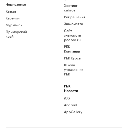
Черноземье
Хостинг
сайтов
Кавказ
Рег.решения
Карелия
Знакомства
Мурманск
Сайт
Приморский
знакомств
край
podbor.ru
РБК
Компании
РБК Курсы
Школа
управления
РБК
РБК
Новости
iOS
Android
AppGallery