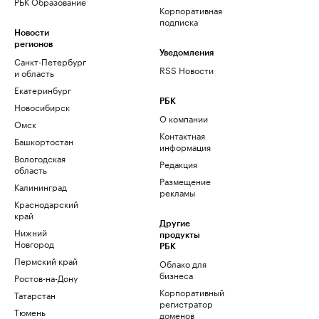
РБК Образование
Корпоративная
подписка
Новости
регионов
Уведомления
Санкт-Петербург
RSS Новости
и область
Екатеринбург
РБК
Новосибирск
О компании
Омск
Контактная
Башкортостан
информация
Вологодская
Редакция
область
Размещение
Калининград
рекламы
Краснодарский
край
Другие
Нижний
продукты
Новгород
РБК
Пермский край
Облако для
бизнеса
Ростов-на-Дону
Корпоративный
Татарстан
регистратор
Тюмень
доменов