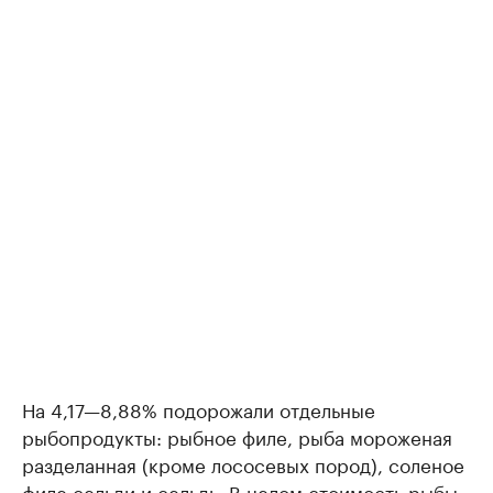
На 4,17—8,88% подорожали отдельные
рыбопродукты: рыбное филе, рыба мороженая
разделанная (кроме лососевых пород), соленое
филе сельди и сельдь. В целом стоимость рыбы