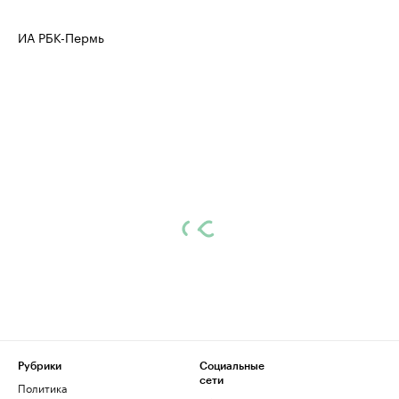
продавцы медийной продукции
присутствую
ИА РБК-Пермь
Ознакомьтесь с информацией в каталоге
Посмотрите в ката
Рубрики
Социальные
сети
Политика