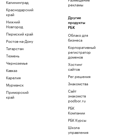
Калининград
рекламы
Краснодарский
край
Другие
Нижний
продукты
Новгород
РБК
Пермский край
Облако для
бизнеса
Ростов-на-Дону
Корпоративный
Татарстан
регистратор
Тюмень
доменов
Черноземье
Хостинг
сайтов
Кавказ
Рег.решения
Карелия
Знакомства
Мурманск
Сайт
Приморский
знакомств
край
podbor.ru
РБК
Компании
РБК Курсы
Школа
управления