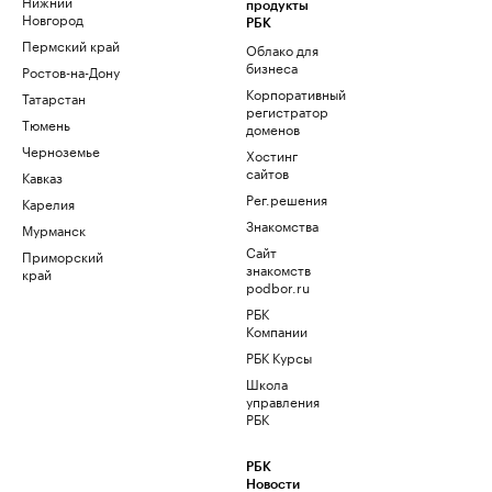
Нижний
продукты
Новгород
РБК
Пермский край
Облако для
бизнеса
Ростов-на-Дону
Корпоративный
Татарстан
регистратор
Тюмень
доменов
Черноземье
Хостинг
сайтов
Кавказ
Рег.решения
Карелия
Знакомства
Мурманск
Сайт
Приморский
знакомств
край
podbor.ru
РБК
Компании
РБК Курсы
Школа
управления
РБК
РБК
Новости