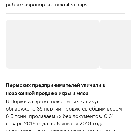
работе аэропорта стало 4 января.
РБК Компании
РБК Компании
Пермских предпринимателей уличили в
Крупнейшие производители и
Страховые к
незаконной продаже икры и мяса
продавцы медийной продукции
присутствую
В Перми за время новогодних каникул
Ознакомьтесь с информацией в каталоге
Посмотрите в ката
обнаружено 35 партий продуктов общим весом
6,5 тонн, продаваемых без документов. С 31
января 2018 года по 8 января 2019 года
эпидемиологи и полиция совместно провели