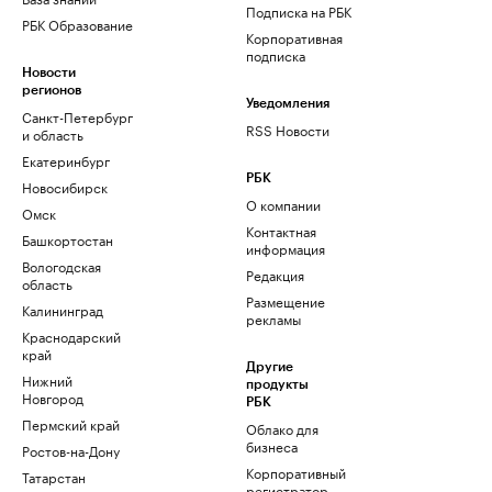
Подписка на РБК
РБК Образование
Корпоративная
подписка
Новости
регионов
Уведомления
Санкт-Петербург
RSS Новости
и область
Екатеринбург
РБК
Новосибирск
О компании
Омск
Контактная
Башкортостан
информация
Вологодская
Редакция
область
Размещение
Калининград
рекламы
Краснодарский
край
Другие
Нижний
продукты
Новгород
РБК
Пермский край
Облако для
бизнеса
Ростов-на-Дону
Корпоративный
Татарстан
регистратор