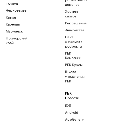
Тюмень
доменов
Черноземье
Хостинг
сайтов
Кавказ
Рег.решения
Карелия
Знакомства
Мурманск
Сайт
Приморский
знакомств
край
podbor.ru
РБК
Компании
РБК Курсы
Школа
управления
РБК
РБК
Новости
iOS
Android
AppGallery