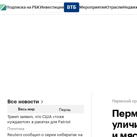
Подписка на РБК
Инвестиции
Мероприятия
Отрасли
Недви
РБК Курсы
РБК Life
Тренды
Визионеры
Национальные проекты
Горо
Спецпроекты СПб
Конференции СПб
Спецпроекты
Проверка конт
Пермский кр
Все новости
Пермь
Весь мир
Перм
Трамп заявил, что США «тоже
нуждаются» в ракетах для Patriot
улич
Политика
Reuters сообщил о серии кибератак на
и мя