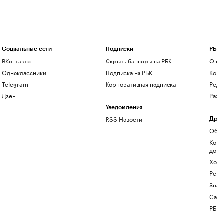
Социальные сети
Подписки
РБ
ВКонтакте
Скрыть баннеры на РБК
О 
Одноклассники
Подписка на РБК
Ко
Telegram
Корпоративная подписка
Ре
Дзен
Ра
Уведомления
RSS Новости
Др
Об
Ко
до
Хо
Ре
Зн
Са
РБ