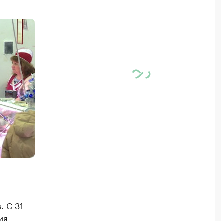
. С 31
ия