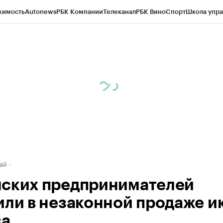
жимость
Autonews
РБК Компании
Телеканал
РБК Вино
Спорт
Школа упра
д
Стиль
Крипто
РБК Бизнес-среда
Дискуссионный клуб
Исследования
К
рагентов
Политика
Экономика
Бизнес
Технологии и медиа
Финансы
Рын
ай
ских предпринимателей
или в незаконной продаже и
са