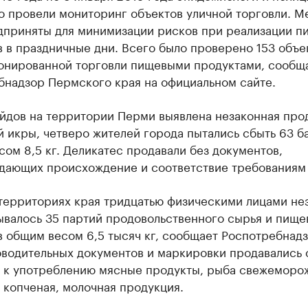
о провели мониторинг объектов уличной торговли. М
дприняты для минимизации рисков при реализации п
 в праздничные дни. Всего было проверено 153 объе
онированной торговли пищевыми продуктами, сообщ
бнадзор Пермского края на официальном сайте.
ейдов на территории Перми выявлена незаконная про
 икры, четверо жителей города пытались сбыть 63 б
ом 8,5 кг. Деликатес продавали без документов,
дающих происхождение и соответствие требованиям
 территориях края тридцатью физическими лицами не
ывалось 35 партий продовольственного сырья и пище
 общим весом 6,5 тысяч кг, сообщает Роспотребнадзо
оводительных документов и маркировки продавались 
е к употреблению мясные продукты, рыба свежеморо
 копченая, молочная продукция.