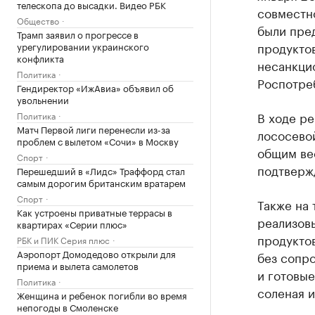
телескопа до высадки. Видео РБК
совместн
Общество
были пре
Трамп заявил о прогрессе в
продуктов
урегулировании украинского
конфликта
несанкци
Политика
Роспотре
Гендиректор «ИжАвиа» объявил об
увольнении
В ходе р
Политика
Матч Первой лиги перенесли из-за
лососевой
проблем с вылетом «Сочи» в Москву
общим вес
Спорт
подтверж
Перешедший в «Лидс» Траффорд стал
самым дорогим британским вратарем
Спорт
Также на
Как устроены приватные террасы в
реализов
квартирах «Серии плюс»
продуктов
РБК и ПИК Серия плюс
Аэропорт Домодедово открыли для
без сопр
приема и вылета самолетов
и готовы
Политика
соленая и
Женщина и ребенок погибли во время
непогоды в Смоленске