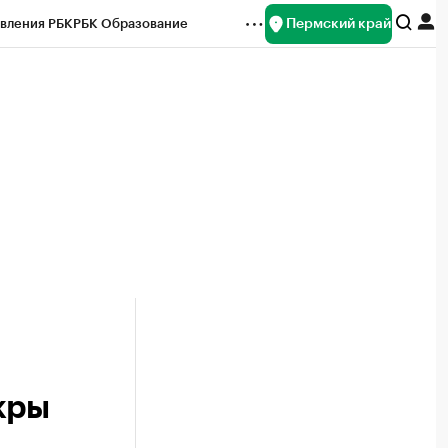
Пермский край
вления РБК
РБК Образование
редитные рейтинги
Франшизы
Газета
ок наличной валюты
кры