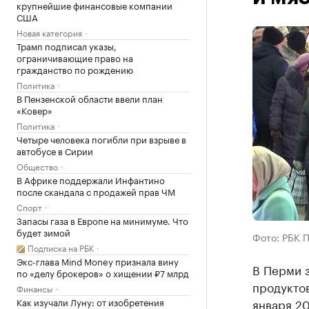
крупнейшие финансовые компании
США
Новая категория
Трамп подписал указы,
ограничивающие право на
гражданство по рождению
Политика
В Пензенской области ввели план
«Ковер»
Политика
Четыре человека погибли при взрыве в
автобусе в Сирии
Общество
В Африке поддержали Инфантино
после скандала с продажей прав ЧМ
Спорт
Запасы газа в Европе на минимуме. Что
будет зимой
Фото: РБК 
Подписка на РБК
Экс-глава Mind Money признала вину
В Перми 
по «делу брокеров» о хищении ₽7 млрд
продуктов
Финансы
Как изучали Луну: от изобретения
января 20