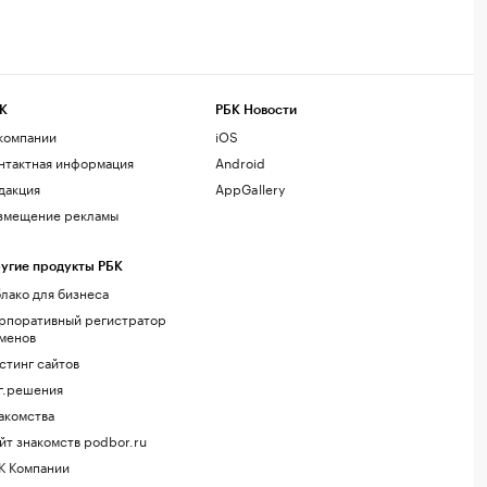
К
РБК Новости
компании
iOS
нтактная информация
Android
дакция
AppGallery
змещение рекламы
угие продукты РБК
лако для бизнеса
рпоративный регистратор
менов
стинг сайтов
г.решения
акомства
йт знакомств podbor.ru
К Компании