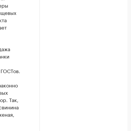
еры
ищевых
кта
ает
дажа
анки
 ГОСТов.
законно
вых
р. Так,
свинина
женая,