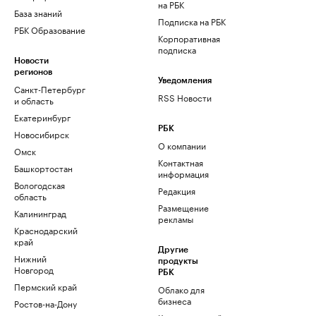
на РБК
База знаний
Подписка на РБК
РБК Образование
Корпоративная
подписка
Новости
регионов
Уведомления
Санкт-Петербург
RSS Новости
и область
Екатеринбург
РБК
Новосибирск
О компании
Омск
Контактная
Башкортостан
информация
Вологодская
Редакция
область
Размещение
Калининград
рекламы
Краснодарский
край
Другие
Нижний
продукты
Новгород
РБК
Пермский край
Облако для
бизнеса
Ростов-на-Дону