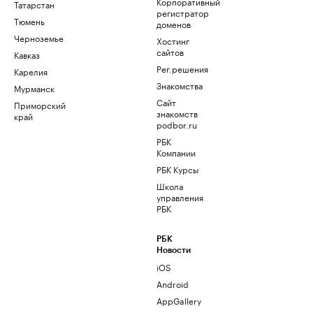
Корпоративный
Татарстан
регистратор
Тюмень
доменов
Черноземье
Хостинг
сайтов
Кавказ
Рег.решения
Карелия
Знакомства
Мурманск
Сайт
Приморский
знакомств
край
podbor.ru
РБК
Компании
РБК Курсы
Школа
управления
РБК
РБК
Новости
iOS
Android
AppGallery