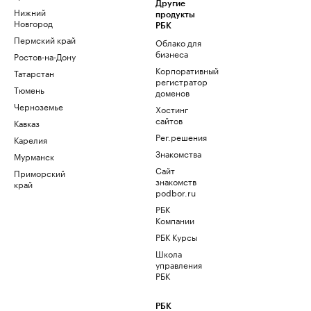
Другие
Нижний
продукты
Новгород
РБК
Пермский край
Облако для
бизнеса
Ростов-на-Дону
Корпоративный
Татарстан
регистратор
Тюмень
доменов
Черноземье
Хостинг
сайтов
Кавказ
Рег.решения
Карелия
Знакомства
Мурманск
Сайт
Приморский
знакомств
край
podbor.ru
РБК
Компании
РБК Курсы
Школа
управления
РБК
РБК