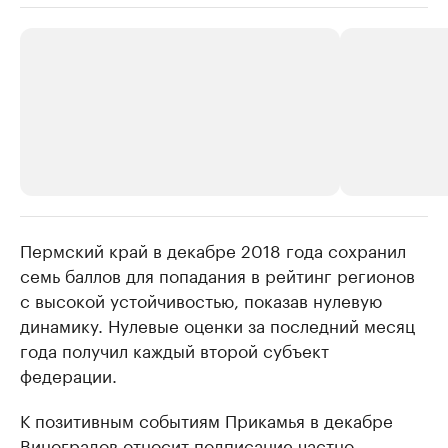
Пермский край в декабре 2018 года сохранил
РБК Компании
РБК Компании
семь баллов для попадания в рейтинг регионов
Крупные организации в
Крупнейшие
с высокой устойчивостью, показав нулевую
нефтегазовой промышленности
недвижимос
динамику. Нулевые оценки за последний месяц
Найдите и проверьте данные в каталоге
Посмотрите данные
года получил каждый второй субъект
федерации.
К позитивным событиям Прикамья в декабре
Виноградов относит подписание частно-