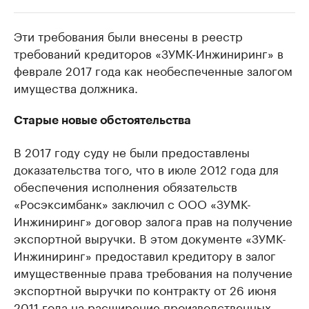
Эти требования были внесены в реестр
РБК Компании
РБК Компании
требований кредиторов «ЗУМК-Инжиниринг»​ в
Крупнейшие производители и
Страховые к
феврале 2017 года как необеспеченные залогом
продавцы медийной продукции
присутствую
имущества должника.
Ознакомьтесь с информацией в каталоге
Посмотрите в ката
Старые новые обстоятельства
В 2017 году суду не были предоставлены
доказательства того, что в июле 2012 года для
обеспечения исполнения обязательств
«Росэксимбанк» заключил с ООО «ЗУМК-
Инжиниринг» договор залога прав на получение
экспортной выручки. В этом документе «ЗУМК-
Инжиниринг» предоставил кредитору в залог
имущественные права требования на получение
экспортной выручки по контракту от 26 июня
2011 года на расширение производственных