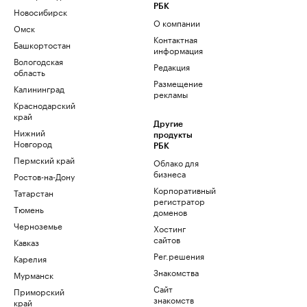
РБК
Новосибирск
О компании
Омск
Контактная
Башкортостан
информация
Вологодская
Редакция
область
Размещение
Калининград
рекламы
Краснодарский
край
Другие
Нижний
продукты
Новгород
РБК
Пермский край
Облако для
бизнеса
Ростов-на-Дону
Корпоративный
Татарстан
регистратор
Тюмень
доменов
Черноземье
Хостинг
сайтов
Кавказ
Рег.решения
Карелия
Знакомства
Мурманск
Сайт
Приморский
знакомств
край