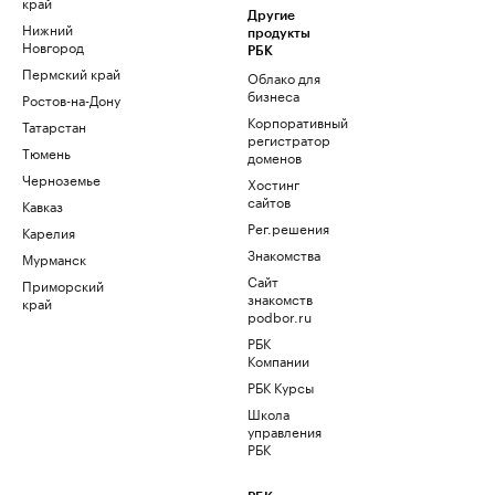
край
Другие
Нижний
продукты
Новгород
РБК
Пермский край
Облако для
бизнеса
Ростов-на-Дону
Корпоративный
Татарстан
регистратор
Тюмень
доменов
Черноземье
Хостинг
сайтов
Кавказ
Рег.решения
Карелия
Знакомства
Мурманск
Сайт
Приморский
знакомств
край
podbor.ru
РБК
Компании
РБК Курсы
Школа
управления
РБК