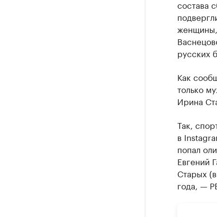
состава с
подвергл
женщины, 
Васнецов
русских б
Как сооб
только м
Ирина Ст
Так, спо
в Instag
попал ол
Евгений Г
Старых (в
года, — Р