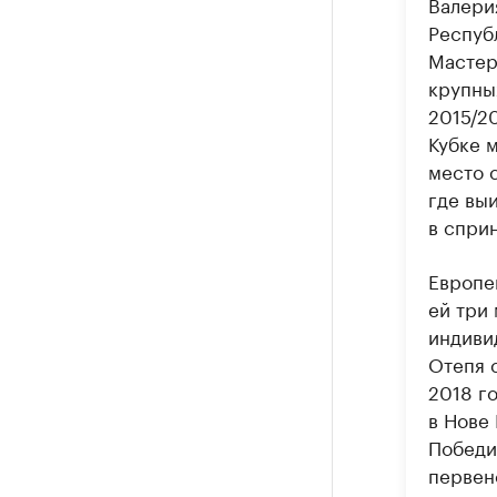
Валери
Респуб
Мастер
крупны
2015/20
Кубке м
место с
где вы
в спри
Европе
ей три 
индиви
Отепя 
2018 г
в Нове 
Победи
первенс