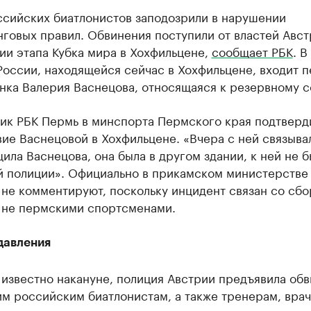
ссийских биатлонистов заподозрили в нарушении
говых правил. Обвинения поступили от властей Авст
ии этапа Кубка мира в Хохфильцене,
сообщает РБК
. В
России, находящейся сейчас в Хохфильцене, входит 
нка Валерия Васнецова, относящаяся к резервному с
ик РБК Пермь в минспорта Пермского края подтверд
ие Васнецовой в Хохфильцене. «Вчера с ней связыва
ила Васнецова, она была в другом здании, к ней не 
й полиции». Официально в прикамском министерстве
не комментируют, поскольку инцидент связан со сб
а не пермскими спортсменами.
давления
 известно накануне, полиция Австрии предъявила об
м российским биатлонистам, а также тренерам, врач