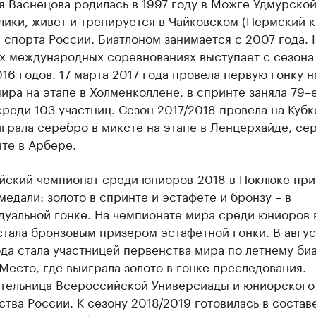
я Васнецова родилась в 1997 году в Можге Удмурско
лики, живет и тренируется в Чайковском (Пермский к
 спорта России. Биатлоном занимается с 2007 года. 
х международных соревнованиях выступает с сезона
16 годов. 17 марта 2017 года провела первую гонку н
ира на этапе в Холменколлене, в спринте заняла 79–
реди 103 участниц. Сезон 2017/2018 провела на Кубке
играла серебро в миксте на этапе в Ленцерхайде, се
нте в Арбере.
йский чемпионат среди юниоров-2018 в Поклюке пр
медали: золото в спринте и эстафете и бронзу – в
дуальной гонке. На чемпионате мира среди юниоров 
стала бронзовым призером эстафетной гонки. В авгус
ода стала участницей первенства мира по летнему би
Место, где выиграла золото в гонке преследования.
тельница Всероссийской Универсиады и юниорского
тва России. К сезону 2018/2019 готовилась в состав