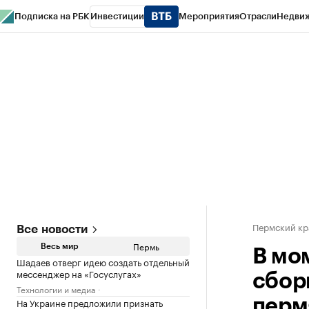
Подписка на РБК
Инвестиции
Мероприятия
Отрасли
Недви
РБК Курсы
РБК Life
Тренды
Визионеры
Национальные проекты
Горо
Спецпроекты СПб
Конференции СПб
Спецпроекты
Проверка конт
Пермский кр
Все новости
Пермь
Весь мир
В мо
Шадаев отверг идею создать отдельный
мессенджер на «Госуслугах»
сбор
Технологии и медиа
На Украине предложили признать
перм