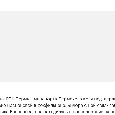
ии
ик РБК Пермь в минспорта Пермского края подтверд
 организации в нефтегазовой промышленно
ие Васнецовой в Хохфильцене. «Вчера с ней связыва
щила Васнецова, она находилась в расположении жен
верьте данные в каталоге