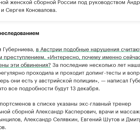
ной женской сборной России под руководством Андр
 и Сергея Коновалова.
преследованием
м Губерниева,
в Австрии подобные нарушения считаю
 преступлением. «Интересно, почему именно сейчас 
ены эти обвинения?
За последние несколько лет наш
егулярно проходила и проходит допинг-тесты и воп
перь они есть у австрийской полиции», — написал Губ
что все подробности будут 13 декабря.
портсменов в списке указаны экс-главный тренер
ьной сборной Александр Касперович, врачи и масса
ынцилов, Александр Селявкин, Евгений Шутов и Дмит
ов.