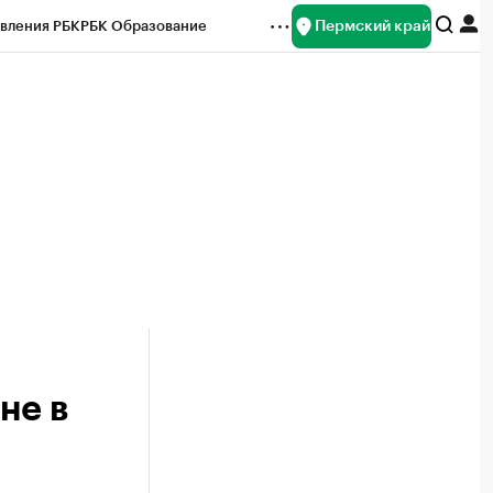
Пермский край
вления РБК
РБК Образование
редитные рейтинги
Франшизы
Газета
ок наличной валюты
не в