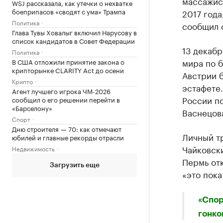
массажис
WSJ рассказала, как утечки о нехватке
боеприпасов «сводят с ума» Трампа
2017 года
Политика
сообщил 
Глава Тувы Ховалыг включил Нарусову в
список кандидатов в Совет Федерации
13 декабр
Политика
мира по б
В США отложили принятие закона о
крипторынке CLARITY Act до осени
Австрии б
Крипто
эстафете
Агент лучшего игрока ЧМ-2026
России по
сообщил о его решении перейти в
«Барселону»
Васнецов
Спорт
Дню строителя — 70: как отмечают
Личный т
юбилей и главные рекорды отрасли
Чайковск
Недвижимость
Пермь отк
Загрузить еще
«это пок
«Спор
гонко