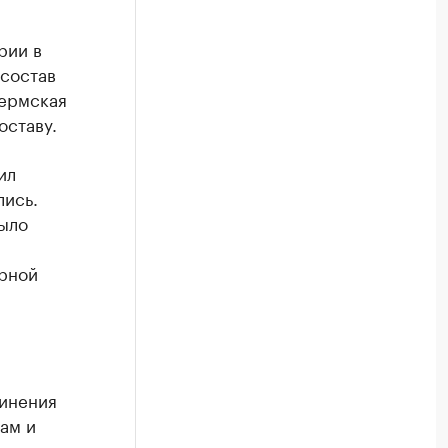
рии в
 состав
пермская
оставу.
ил
лись.
было
орной
винения
ам и