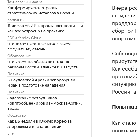
Технологии и медиа
Вчера ро
Как формируется отрасль
стратегических металлов в России
антидопин
Компании
преддвер
11 мифов об ИИ в промышленности — и
сборной 
как все устроено на практике
спортсме
РБК и Yandex Cloud
Что такое Executive MBA и зачем
получать эту степень
Собеседн
Образование
присутств
Что известно об атаках БПЛА на
регионы России. Главное к 7 августа
Как сообщ
Политика
претензи
В Саудовской Аравии заподозрили
ситуацию 
Иран в подготовке нападения
России, 
Политика
Задержание сотрудников
криптообменников из «Москва-Сити».
Попытка 
Видео
Общество
Как мы ездили в Южную Корею за
Как стало
здоровьем и впечатлениями
нескольки
Life