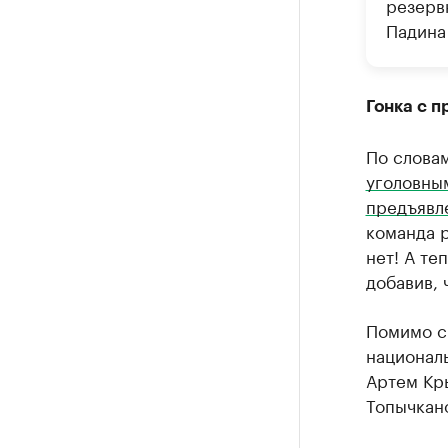
резерв
Падина
Гонка с 
По слова
уголовным
предъявл
команда р
нет! А те
добавив, 
Помимо с
национал
Артем Кр
Топычкан