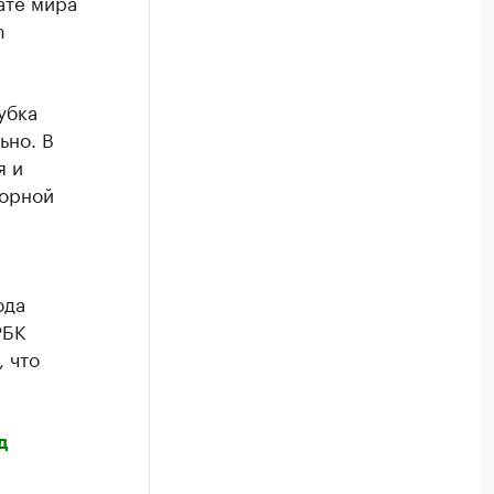
ате мира
m
убка
ьно. В
я и
борной
ода
РБК
 что
д