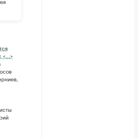
ея
тся
<...>
а
росов
ерниев,
жисты
рий