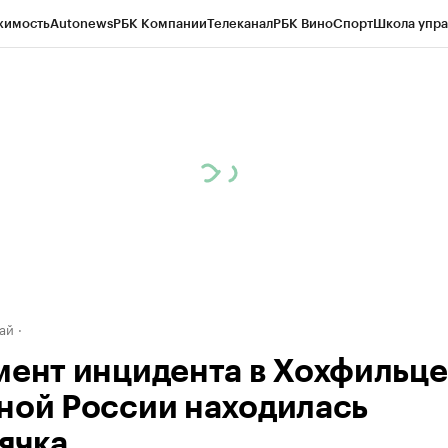
жимость
Autonews
РБК Компании
Телеканал
РБК Вино
Спорт
Школа упра
д
Стиль
Крипто
РБК Бизнес-среда
Дискуссионный клуб
Исследования
К
рагентов
Политика
Экономика
Бизнес
Технологии и медиа
Финансы
Рын
ай
мент инцидента в Хохфильце
ной России находилась
ячка