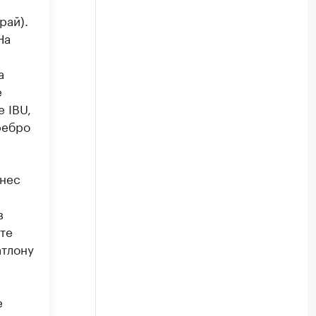
й
рай).
На
а
е
 IBU,
ребро
инес
в
те
атлону
е