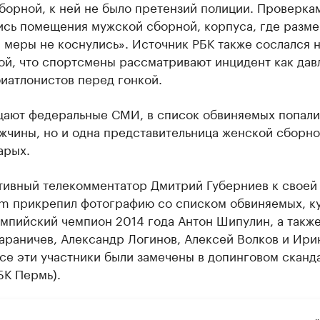
борной, к ней не было претензий полиции. Проверка
ись помещения мужской сборной, корпуса, где разм
меры не коснулись». Источник РБК также сослался н
ой, что спортсмены рассматривают инцидент как дав
иатлонистов перед гонкой.
щают федеральные СМИ, в список обвиняемых попали
ужчины, но и одна представительница женской сборн
арых.
ртивный телекомментатор Дмитрий Губерниев к своей
ram прикрепил фотографию со списком обвиняемых, к
импийский чемпион 2014 года Антон Шипулин, а такж
араничев, Александр Логинов, Алексей Волков и Ири
се эти участники были замечены в допинговом сканд
БК Пермь).