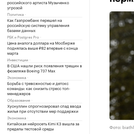
российского артиста Музыченко
угрозой
Политика
Как Газпромбанк перешел на
российскую систему управления
базами данных
РБК и Postgres Pro
Цена аналога доллара на Мосбирже
поднялась выше ₽82 впервые с конца
марта
Инвестиции
В США нашли риск появления трещин в
фюзеляже Boeing 737 Max
Экономика
Борьба с тревожностью и детокс
команды: как снизить стресс топ-
менеджеров
Образование
Хуснуллин спрогнозировал спад ввода
жилья при отсутствии мер поддержки
Экономика
Китайская нейросеть Kimi K3 вышла за
Фото: biath
пределы тестовой среды