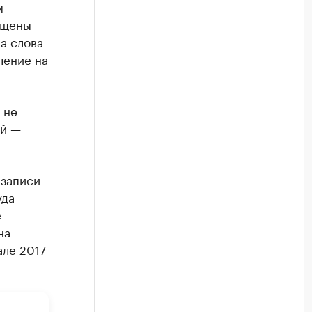
м
ещены
а слова
ление на
 не
ой —
 записи
уда
е
на
але 2017