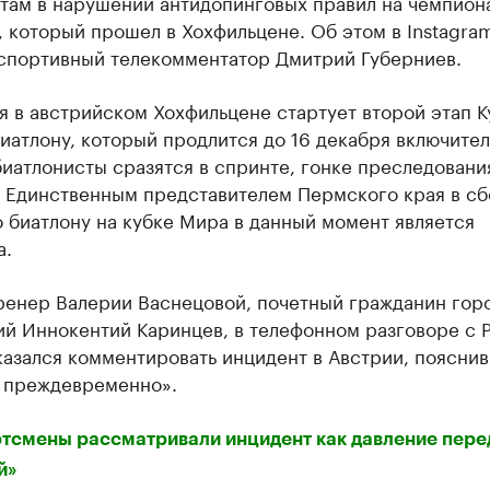
там в нарушении антидопинговых правил на чемпион
, который прошел в Хохфильцене. Об этом в Instagra
спортивный телекомментатор Дмитрий Губерниев.
я в австрийском Хохфильцене стартует второй этап К
иатлону, который продлится до 16 декабря включител
иатлонисты сразятся в спринте, гонке преследовани
. Единственным представителем Пермского края в с
 биатлону на кубке Мира в данный момент является
а.
ренер Валерии Васнецовой, почетный гражданин гор
ий Иннокентий Каринцев, в телефонном разговоре с 
азался комментировать инцидент в Австрии, пояснив,
а преждевременно».
тсмены рассматривали инцидент как давление пере
й»