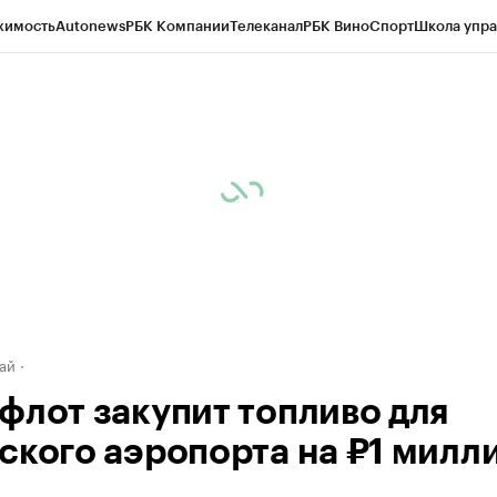
жимость
Autonews
РБК Компании
Телеканал
РБК Вино
Спорт
Школа упра
д
Стиль
Крипто
РБК Бизнес-среда
Дискуссионный клуб
Исследования
К
рагентов
Политика
Экономика
Бизнес
Технологии и медиа
Финансы
Рын
ай
флот закупит топливо для
ского аэропорта на ₽1 милл