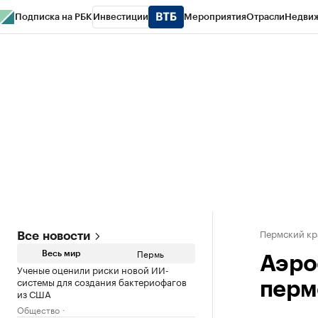
Подписка на РБК
Инвестиции
Мероприятия
Отрасли
Недви
РБК Курсы
РБК Life
Тренды
Визионеры
Национальные проекты
Горо
Спецпроекты СПб
Конференции СПб
Спецпроекты
Проверка конт
Пермский кр
Все новости
Пермь
Весь мир
Аэро
Ученые оценили риски новой ИИ-
системы для создания бактериофагов
перм
из США
Общество