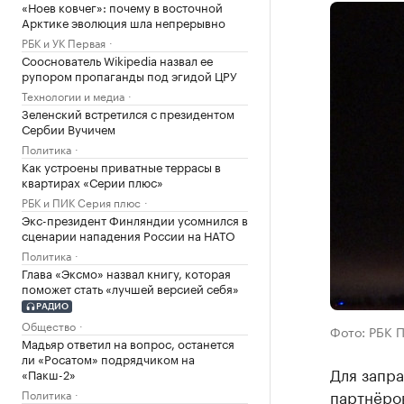
«Ноев ковчег»: почему в восточной
Арктике эволюция шла непрерывно
РБК и УК Первая
Сооснователь Wikipedia назвал ее
рупором пропаганды под эгидой ЦРУ
Технологии и медиа
Зеленский встретился с президентом
Сербии Вучичем
Политика
Как устроены приватные террасы в
квартирах «Серии плюс»
РБК и ПИК Серия плюс
Экс-президент Финляндии усомнился в
сценарии нападения России на НАТО
Политика
Глава «Эксмо» назвал книгу, которая
поможет стать «лучшей версией себя»
РАДИО
Общество
Фото: РБК 
Мадьяр ответил на вопрос, останется
ли «Росатом» подрядчиком на
Для запр
«Пакш-2»
партнёров
Политика