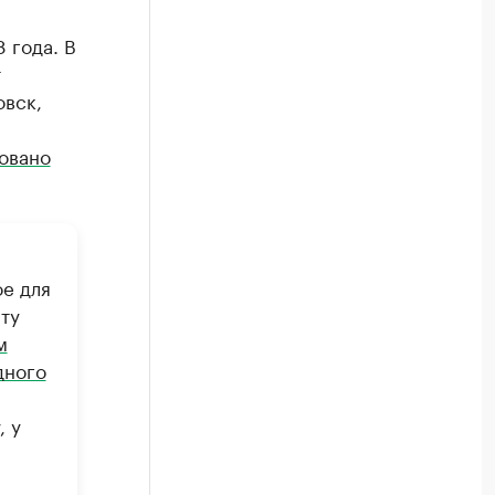
 года. В
т
овск,
овано
ое для
ту
м
дного
, у