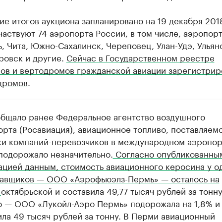
е итогов аукциона запланировано на 19 декабря 2018
частвуют 74 аэропорта России, в том числе, аэропор
, Чита, Южно-Сахалинск, Череповец, Улан-Удэ, Ульян
ровск и другие.
Сейчас в Государственном реестре
ов и вертодромов гражданской авиации зарегистрир
дромов
.
общало ранее Федеральное агентство воздушного
орта (Росавиация), авиационное топливо, поставляем
ки компаний-перевозчиков в международном аэропор
подорожало незначительно.
Согласно опубликованны
ацией данным, стоимость авиационного керосина у о
тавщиков — ООО «Аэрофьюэлз-Пермь» — осталось на
е
октябрьской и составила 49,77 тысяч рублей за тонну
о — ​ООО «Лукойл-Аэро Пермь» подорожала на 1,8% и
ила 49 тысяч рублей за тонну. В Перми авиационный