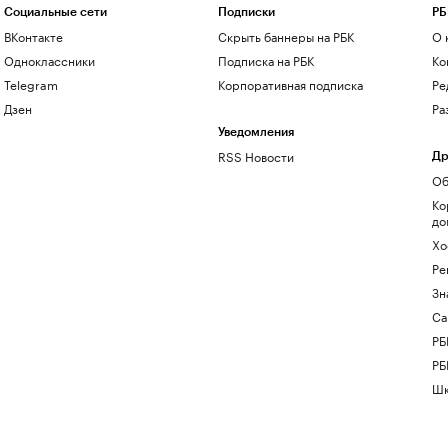
Социальные сети
Подписки
РБ
ВКонтакте
Скрыть баннеры на РБК
О 
Одноклассники
Подписка на РБК
Ко
Telegram
Корпоративная подписка
Ре
Дзен
Ра
Уведомления
RSS Новости
Др
Об
Ко
до
Хо
Ре
Зн
Са
РБ
РБ
Шк