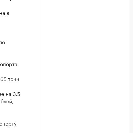
на в
по
ропорта
365 тонн
е на 3,5
ублей,
ропорту