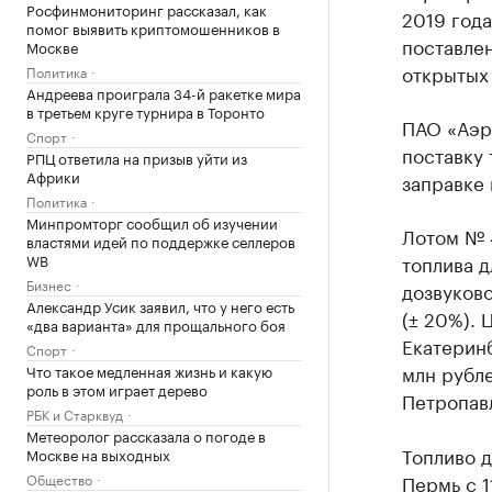
Росфинмониторинг рассказал, как
2019 года
помог выявить криптомошенников в
поставлен
Москве
открытых 
Политика
Андреева проиграла 34-й ракетке мира
в третьем круге турнира в Торонто
ПАО «Аэр
Спорт
поставку 
РПЦ ответила на призыв уйти из
Африки
заправке 
Политика
Минпромторг сообщил об изучении
Лотом № 
властями идей по поддержке селлеров
WB
топлива д
Бизнес
дозвуково
Александр Усик заявил, что у него есть
(± 20%). 
«два варианта» для прощального боя
Екатеринб
Спорт
млн рубле
Что такое медленная жизнь и какую
роль в этом играет дерево
Петропавл
РБК и Старквуд
Метеоролог рассказала о погоде в
Топливо д
Москве на выходных
Общество
Пермь с 1