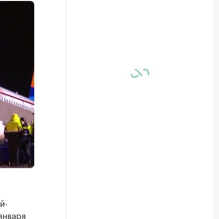
й-
января