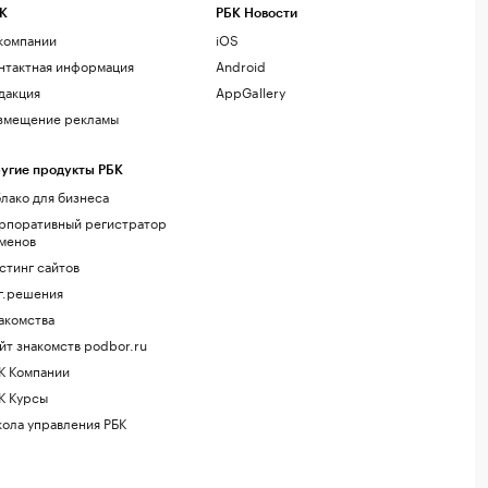
К
РБК Новости
компании
iOS
нтактная информация
Android
дакция
AppGallery
змещение рекламы
угие продукты РБК
лако для бизнеса
рпоративный регистратор
менов
стинг сайтов
г.решения
акомства
йт знакомств podbor.ru
К Компании
К Курсы
ола управления РБК