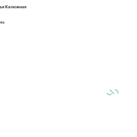
ья Калюжная
мь