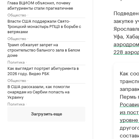
Глава ВЦИОМ объяснил, почему
абитуриенты стали прагматичнее
Подведени
Общество
закупке у
Власти США поддержали Свято-
Троицкий монастырь РПЦЗ в борьбе с
Ярославль
ветряками
Уфа, Хаба
Общество
аэродром
Трамп обжалует запрет на
строительство бального зала в Белом
228 аэро
доме
Политика
Как выглядит портрет абитуриента в
Как со
2026 году. Видео РБК
трансп
Общество
В США рассказали, как помогли
заправ
снарядам из Сербии попасть на
Пермь 
Украину
Росави
Политика
из пос
Загрузить еще
уровн
другог
состав