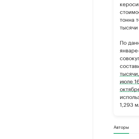
кероси
стоимо
тонна т
тысячи 
По дан
январе
совоку
состави
тысячи,
июле 16
октябр
исполь
1,293 
Авторы