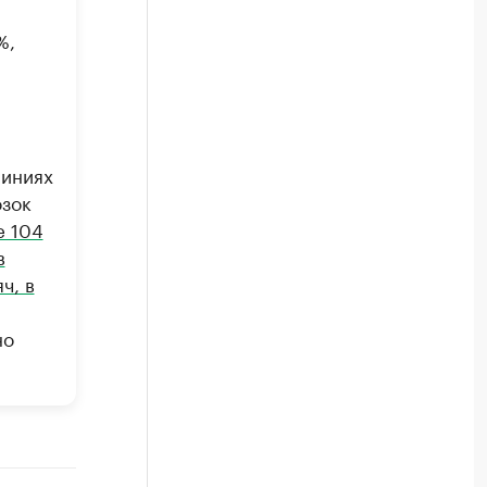
%,
линиях
озок
е 104
в
ч, в
но