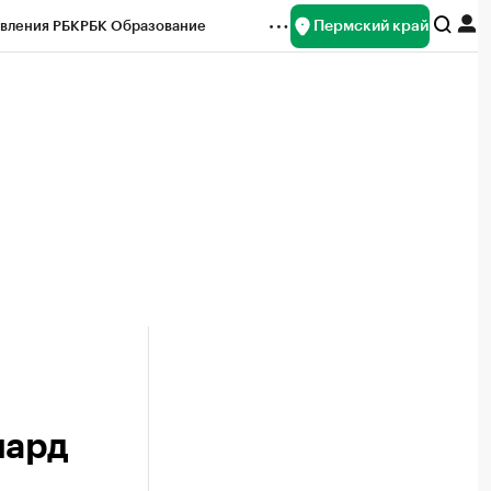
Пермский край
вления РБК
РБК Образование
редитные рейтинги
Франшизы
Газета
ок наличной валюты
иард