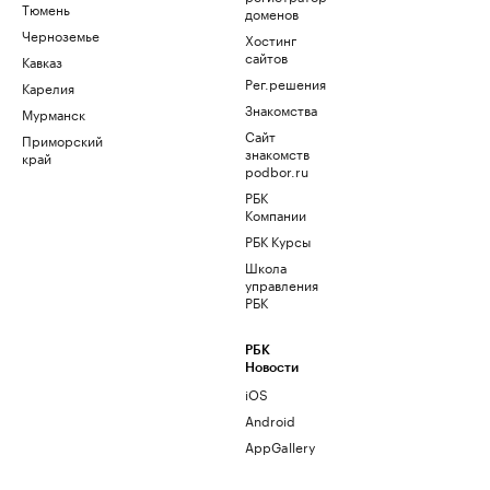
Тюмень
доменов
Черноземье
Хостинг
сайтов
Кавказ
Рег.решения
Карелия
Знакомства
Мурманск
Сайт
Приморский
знакомств
край
podbor.ru
РБК
Компании
РБК Курсы
Школа
управления
РБК
РБК
Новости
iOS
Android
AppGallery