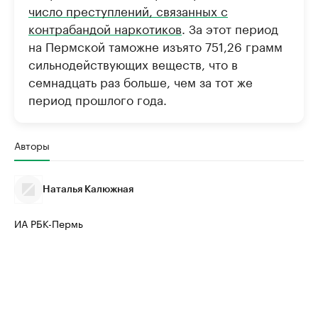
число преступлений, связанных с
Найдите и проверьте данные в каталоге
Посмотрите данные
контрабандой наркотиков
. За этот период
на Пермской таможне изъято 751,26 грамм
сильнодействующих веществ, что в
семнадцать раз больше, чем за тот же
период прошлого года.
Авторы
Наталья Калюжная
ИА РБК-Пермь