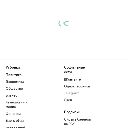
Рубрики
Социальные
сети
Политика
ВКонтакте
Экономика
Одноклассники
Общество
Telegram
Бизнес
Дзен
Технологии и
медиа
Финансы
Подписки
Скрыть баннеры
Биографии
на РБК
База знаний