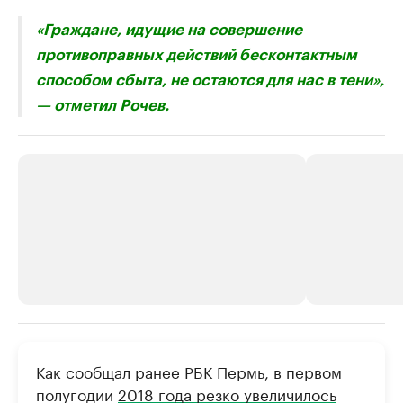
«Граждане, идущие на совершение
противоправных действий бесконтактным
способом сбыта, не остаются для нас в тени»,
— отметил Рочев.
РБК Компании
РБК Компании
Как сообщал ранее РБК Пермь, в первом
Крупные организации в
Крупнейшие
полугодии
2018 года резко увеличилось
нефтегазовой промышленности
недвижимос