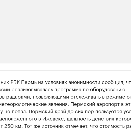
ии
чник РБК Пермь на условиях анонимности сообщил, чт
шие производители и продавцы медийной п
оссии реализовывалась программа по оборудованию
ов радарами, позволяющими отслеживать в режиме о
 с информацией в каталоге
метеорологические явления. Пермский аэропорт в эт
 не попал. Пермский край до сих пор пользуется ус
асположенного в Ижевске, дальность действия котор
т 250 км. Тот же источник отмечает, что стоимость р