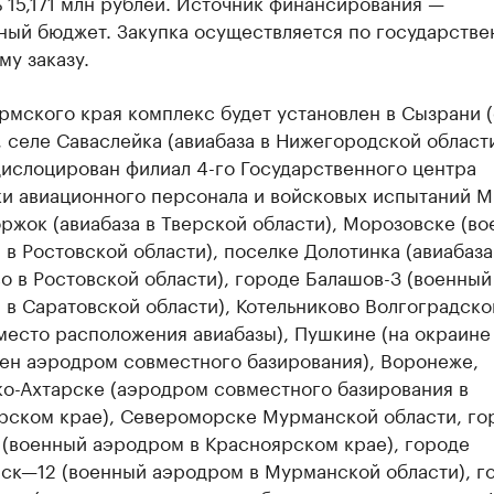
 15,171 млн рублей. Источник финансирования —
ный бюджет. Закупка осуществляется по государстве
у заказу.
мского края комплекс будет установлен в Сызрани (
, селе Саваслейка (авиабаза в Нижегородской области
дислоцирован филиал 4-го Государственного центра
ки авиационного персонала и войсковых испытаний М
ржок (авиабаза в Тверской области), Морозовске (в
в Ростовской области), поселке Долотинка (авиабаза
 в Ростовской области), городе Балашов-3 (военный
в Саратовской области), Котельниково Волгоградско
место расположения авиабазы), Пушкине (на окраине
ен аэродром совместного базирования), Воронеже,
о-Ахтарске (аэродром совместного базирования в
рском крае), Североморске Мурманской области, го
 (военный аэродром в Красноярском крае), городе
ск—12 (военный аэродром в Мурманской области), г