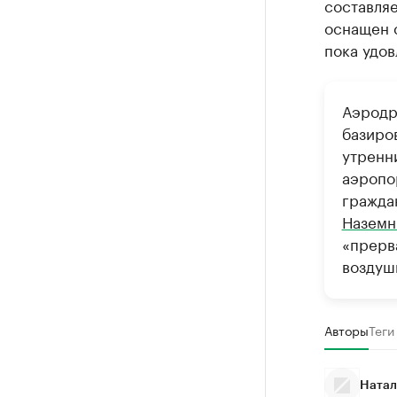
составляе
оснащен 
пока удо
Аэродр
базиро
утренн
аэропор
гражда
Наземн
«прерв
воздуш
Авторы
Теги
Натал