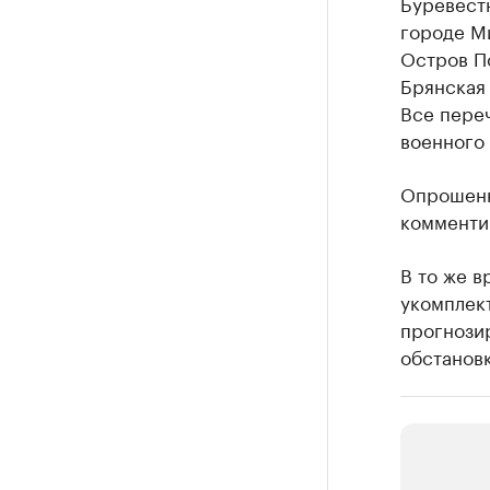
Буревест
городе М
Остров Пс
Брянская
Все пере
военного 
Опрошенн
комменти
В то же в
укомплек
прогнозир
обстановк