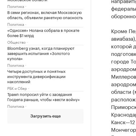
направить
Политика
федераль
В семи регионах, включая Московскую
оборонном
область, объявили ракетную опасность
Политика
Кроме Пер
«Одиссея» Нолана собрала в прокате
более $1 млрд
авиабаза)
Общество
которой 
Bloomberg узнал, когда планируют
подготов
завершить испытания «Золотого
купола»
городе То
Политика
аэродром 
Четыре доступных и понятных
Миллерово
инструмента диверсификации
накоплений
аэродром 
РБК и Сбер
области (
Трамп попросил уйти с заседания
располож
Госдепа раньше, чтобы «вести войну»
Приморск
Политика
Краснода
Загрузить еще
Канск—12
Мончегор