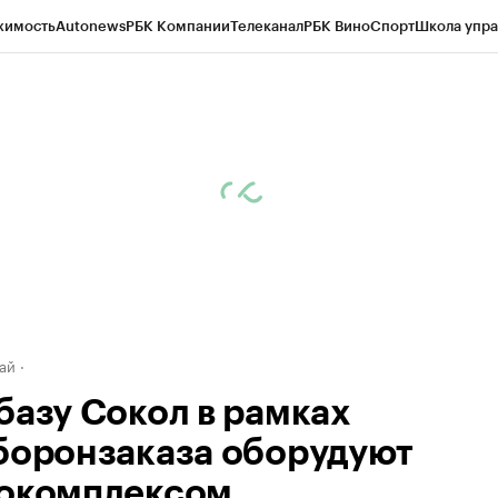
жимость
Autonews
РБК Компании
Телеканал
РБК Вино
Спорт
Школа упра
д
Стиль
Крипто
РБК Бизнес-среда
Дискуссионный клуб
Исследования
К
рагентов
Политика
Экономика
Бизнес
Технологии и медиа
Финансы
Рын
ай
базу Сокол в рамках
боронзаказа оборудуют
окомплексом