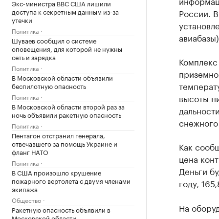
информац
Экс-министра ВВС США лишили
доступа к секретным данным из-за
России. 
утечки
установл
Политика
авиабазы)
Шуваев сообщил о системе
оповещения, для которой не нужны
сеть и зарядка
Комплекс
Политика
приземног
В Московской области объявили
температ
беспилотную опасность
высоты н
Политика
В Московской области второй раз за
дальности
ночь объявили ракетную опасность
снежного
Политика
Пентагон отстранил генерала,
отвечавшего за помощь Украине и
Как сообщ
фланг НАТО
цена конт
Политика
Деньги бу
В США произошло крушение
пожарного вертолета с двумя членами
году, 165
экипажа
Общество
На обору
Ракетную опасность объявили в
Московской области