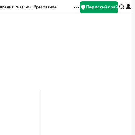
Пермский край
вления РБК
РБК Образование
редитные рейтинги
Франшизы
Газета
ок наличной валюты