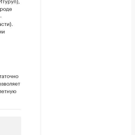
Итуруп),
ороде
-
сти).
ми
таточно
озволяет
летную