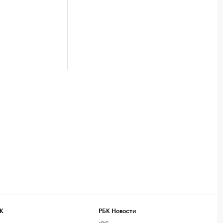
К
РБК Новости
компании
iOS