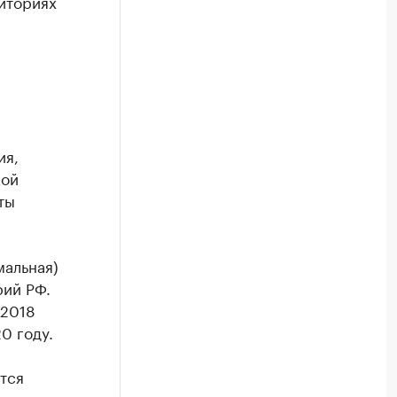
иториях
ия,
кой
ты
мальная)
рий РФ.
 2018
0 году.
тся