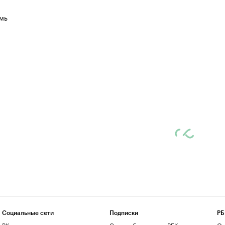
мь
Социальные сети
Подписки
РБ
ВКонтакте
Скрыть баннеры на РБК
О 