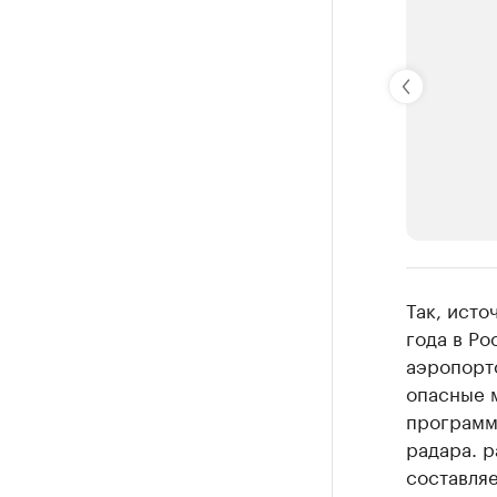
РБК Компан
Так, исто
Крупней
года в Р
аэропорт
Ознакомьтесь
опасные 
программу
радара. р
составляе