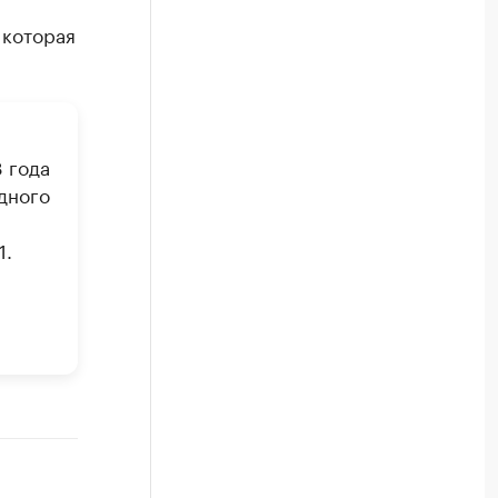
л
 которая
 года
дного
1.