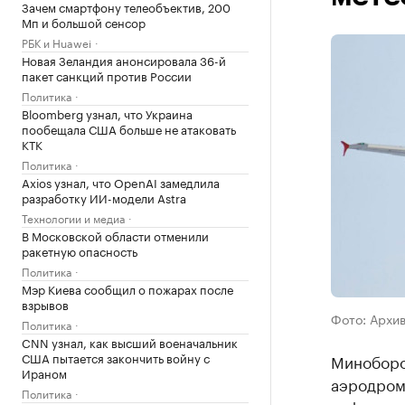
Зачем смартфону телеобъектив, 200
Мп и большой сенсор
РБК и Huawei
Новая Зеландия анонсировала 36-й
пакет санкций против России
Политика
Bloomberg узнал, что Украина
пообещала США больше не атаковать
КТК
Политика
Axios узнал, что OpenAI замедлила
разработку ИИ-модели Astra
Технологии и медиа
В Московской области отменили
ракетную опасность
Политика
Мэр Киева сообщил о пожарах после
взрывов
Фото: Архи
Политика
CNN узнал, как высший военачальник
США пытается закончить войну с
Миноборо
Ираном
аэродром
Политика