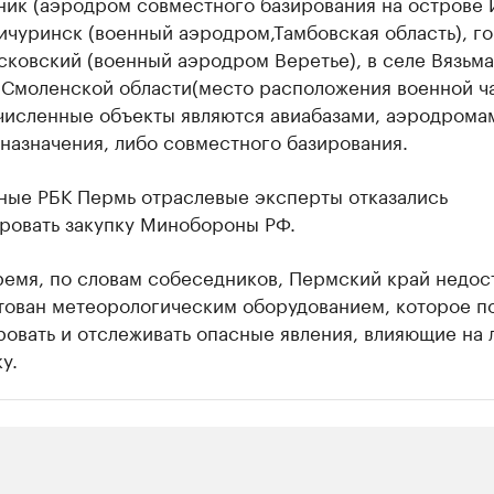
ник (аэродром совместного базирования на острове 
ичуринск (военный аэродром,Тамбовская область), г
ковский (военный аэродром Веретье), в селе Вязьма
 Смоленской области(место расположения военной ча
численные объекты являются авиабазами, аэродрома
назначения, либо совместного базирования.
ые РБК Пермь отраслевые эксперты отказались
ровать закупку Минобороны РФ.
ремя, по словам собеседников, Пермский край недос
тован метеорологическим оборудованием, которое п
овать и отслеживать опасные явления, влияющие на 
у.