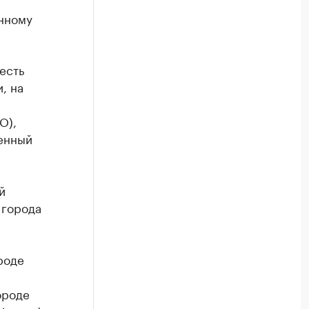
нному
есть
, на
О),
оенный
й
 города
роде
ороде