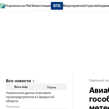
Подписка на РБК
Инвестиции
Мероприятия
Отрасли
Недви
РБК Курсы
РБК Life
Тренды
Визионеры
Национальные проекты
Горо
Спецпроекты СПб
Конференции СПб
Спецпроекты
Проверка конт
Пермский кр
Все новости
Пермь
Весь мир
Авиа
Украинские дроны атаковали
промпредприятие в Самарской
госо
области
Политика
мете