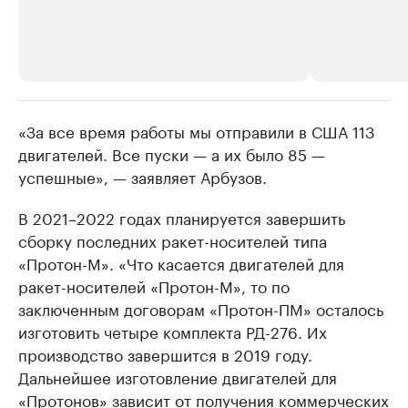
«За все время работы мы отправили в США 113
РБК Компании
РБК Компании
двигателей. Все пуски — а их было 85 —
Крупнейшие производители и
Страховые к
успешные», — заявляет Арбузов.
продавцы медийной продукции
присутствую
Ознакомьтесь с информацией в каталоге
Посмотрите в ката
В 2021–2022 годах планируется завершить
сборку последних ракет-носителей типа
«Протон-М». «Что касается двигателей для
ракет-носителей «Протон-М», то по
заключенным договорам «Протон-ПМ» осталось
изготовить четыре комплекта РД-276. Их
производство завершится в 2019 году.
Дальнейшее изготовление двигателей для
«Протонов» зависит от получения коммерческих