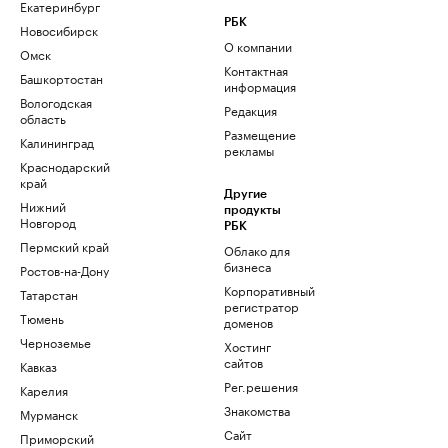
Екатеринбург
РБК
Новосибирск
О компании
Омск
Контактная
Башкортостан
информация
Вологодская
Редакция
область
Размещение
Калининград
рекламы
Краснодарский
край
Другие
Нижний
продукты
Новгород
РБК
Пермский край
Облако для
бизнеса
Ростов-на-Дону
Корпоративный
Татарстан
регистратор
Тюмень
доменов
Черноземье
Хостинг
сайтов
Кавказ
Рег.решения
Карелия
Знакомства
Мурманск
Сайт
Приморский