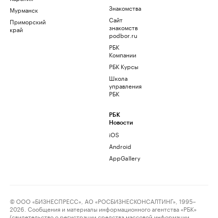
Знакомства
Мурманск
Сайт
Приморский
знакомств
край
podbor.ru
РБК
Компании
РБК Курсы
Школа
управления
РБК
РБК
Новости
iOS
Android
AppGallery
© ООО «БИЗНЕСПРЕСС», АО «РОСБИЗНЕСКОНСАЛТИНГ», 1995–
2026. Сообщения и материалы информационного агентства «РБК»
(свидетельство о регистрации средства массовой информации