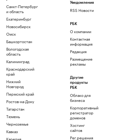
Уведомления
Санкт-Петербург
RSS Новости
и область
Екатеринбург
РБК
Новосибирск
О компании
Омск
Контактная
Башкортостан
информация
Вологодская
Редакция
область
Размещение
Калининград
рекламы
Краснодарский
край
Другие
Нижний
продукты
Новгород
РБК
Пермский край
Облако для
бизнеса
Ростов-на-Дону
Корпоративный
Татарстан
регистратор
Тюмень
доменов
Черноземье
Хостинг
сайтов
Кавказ
Рег.решения
Карелия