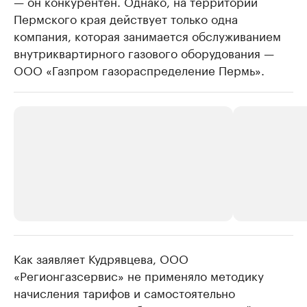
— он конкурентен. Однако, на территории
Пермского края действует только одна
компания, которая занимается обслуживанием
внутриквартирного газового оборудования —
ООО «Газпром газораспределение Пермь»​.
Как заявляет Кудрявцева, ООО
РБК Компании
РБК Компании
«Регионгазсервис» не применяло методику
Крупнейшие производители и
Страховые к
начисления тарифов и самостоятельно
продавцы медийной продукции
присутствую