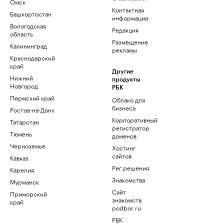
Омск
Контактная
Башкортостан
информация
Вологодская
Редакция
область
Размещение
Калининград
рекламы
Краснодарский
край
Другие
Нижний
продукты
Новгород
РБК
Пермский край
Облако для
бизнеса
Ростов-на-Дону
Корпоративный
Татарстан
регистратор
Тюмень
доменов
Черноземье
Хостинг
сайтов
Кавказ
Рег.решения
Карелия
Знакомства
Мурманск
Сайт
Приморский
знакомств
край
podbor.ru
РБК