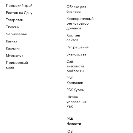
Пермский край
Облако для
бизнеса
Ростов-на-Дону
Корпоративный
Татарстан
регистратор
Тюмень
доменов
Черноземье
Хостинг
сайтов
Кавказ
Рег.решения
Карелия
Знакомства
Мурманск
Сайт
Приморский
знакомств
край
podbor.ru
РБК
Компании
РБК Курсы
Школа
управления
РБК
РБК
Новости
iOS