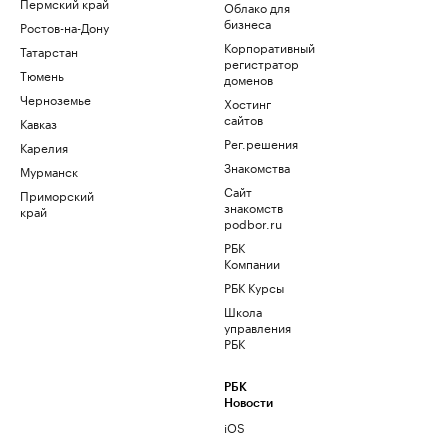
Пермский край
Облако для
бизнеса
Ростов-на-Дону
Корпоративный
Татарстан
регистратор
Тюмень
доменов
Черноземье
Хостинг
сайтов
Кавказ
Рег.решения
Карелия
Знакомства
Мурманск
Сайт
Приморский
знакомств
край
podbor.ru
РБК
Компании
РБК Курсы
Школа
управления
РБК
РБК
Новости
iOS