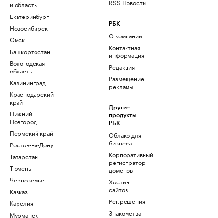
RSS Новости
и область
Екатеринбург
РБК
Новосибирск
О компании
Омск
Контактная
Башкортостан
информация
Вологодская
Редакция
область
Размещение
Калининград
рекламы
Краснодарский
край
Другие
Нижний
продукты
Новгород
РБК
Пермский край
Облако для
бизнеса
Ростов-на-Дону
Корпоративный
Татарстан
регистратор
Тюмень
доменов
Черноземье
Хостинг
сайтов
Кавказ
Рег.решения
Карелия
Знакомства
Мурманск