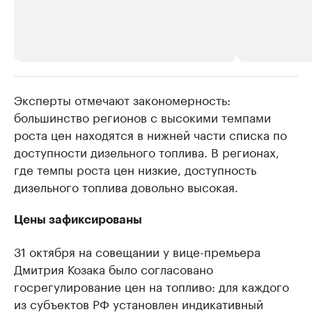
Эксперты отмечают закономерность:
РБК Компании
РБК Компании
большинство регионов с высокими темпами
Крупнейшие производители и
Страховые к
роста цен находятся в нижней части списка по
продавцы медийной продукции
присутствую
доступности дизельного топлива. В регионах,
Ознакомьтесь с информацией в каталоге
Посмотрите в ката
где темпы роста цен низкие, доступность
дизельного топлива довольно высокая.
Цены зафиксированы
31 октября на совещании у вице-премьера
Дмитрия Козака было согласовано
госрегулирование цен на топливо: для каждого
из субъектов РФ установлен индикативный