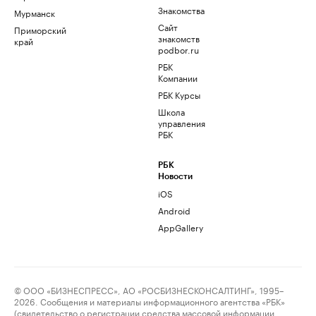
Знакомства
Мурманск
Сайт
Приморский
знакомств
край
podbor.ru
РБК
Компании
РБК Курсы
Школа
управления
РБК
РБК
Новости
iOS
Android
AppGallery
© ООО «БИЗНЕСПРЕСС», АО «РОСБИЗНЕСКОНСАЛТИНГ», 1995–
2026. Сообщения и материалы информационного агентства «РБК»
(свидетельство о регистрации средства массовой информации