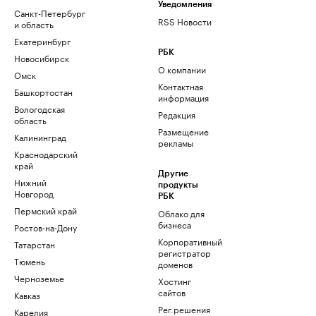
Уведомления
Санкт-Петербург
RSS Новости
и область
Екатеринбург
РБК
Новосибирск
О компании
Омск
Контактная
Башкортостан
информация
Вологодская
Редакция
область
Размещение
Калининград
рекламы
Краснодарский
край
Другие
Нижний
продукты
Новгород
РБК
Пермский край
Облако для
бизнеса
Ростов-на-Дону
Корпоративный
Татарстан
регистратор
Тюмень
доменов
Черноземье
Хостинг
сайтов
Кавказ
Рег.решения
Карелия