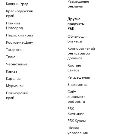
Размещение
Калининград
рекламы
Краснодарский
край
Другие
Нижний
продукты
Новгород
РБК
Пермский край
Облако для
бизнеса
Ростов-на-Дону
Корпоративный
Татарстан
регистратор
Тюмень
доменов
Черноземье
Хостинг
сайтов
Кавказ
Рег.решения
Карелия
Знакомства
Мурманск
Сайт
Приморский
знакомств
край
podbor.ru
РБК
Компании
РБК Курсы
Школа
управления