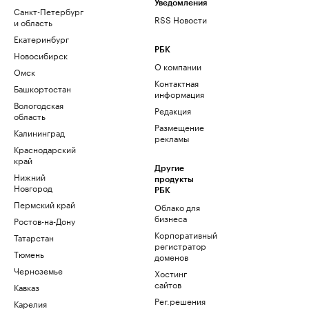
Уведомления
Санкт-Петербург
RSS Новости
и область
Екатеринбург
РБК
Новосибирск
О компании
Омск
Контактная
Башкортостан
информация
Вологодская
Редакция
область
Размещение
Калининград
рекламы
Краснодарский
край
Другие
Нижний
продукты
Новгород
РБК
Пермский край
Облако для
бизнеса
Ростов-на-Дону
Корпоративный
Татарстан
регистратор
Тюмень
доменов
Черноземье
Хостинг
сайтов
Кавказ
Рег.решения
Карелия