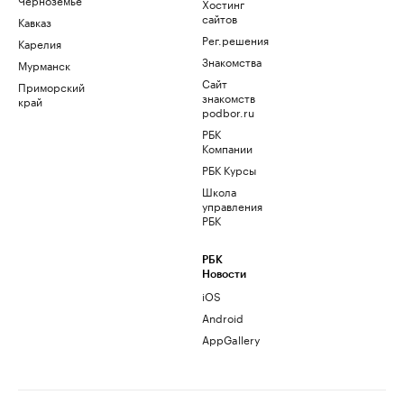
Хостинг
сайтов
Кавказ
Рег.решения
Карелия
Знакомства
Мурманск
Сайт
Приморский
знакомств
край
podbor.ru
РБК
Компании
РБК Курсы
Школа
управления
РБК
РБК
Новости
iOS
Android
AppGallery