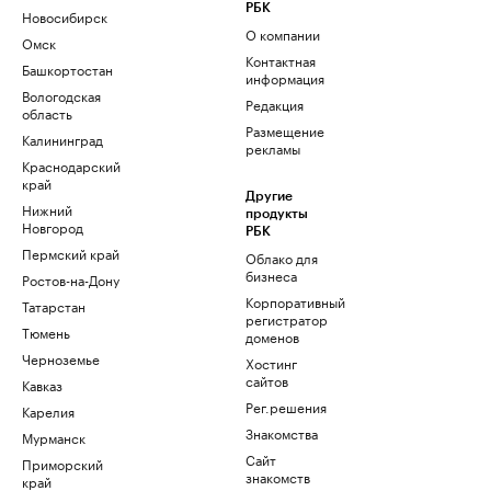
РБК
Новосибирск
О компании
Омск
Контактная
Башкортостан
информация
Вологодская
Редакция
область
Размещение
Калининград
рекламы
Краснодарский
край
Другие
Нижний
продукты
Новгород
РБК
Пермский край
Облако для
бизнеса
Ростов-на-Дону
Корпоративный
Татарстан
регистратор
Тюмень
доменов
Черноземье
Хостинг
сайтов
Кавказ
Рег.решения
Карелия
Знакомства
Мурманск
Сайт
Приморский
знакомств
край