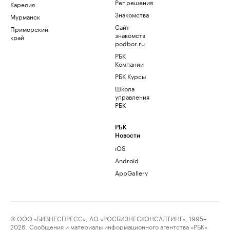
Рег.решения
Карелия
Знакомства
Мурманск
Сайт
Приморский
знакомств
край
podbor.ru
РБК
Компании
РБК Курсы
Школа
управления
РБК
РБК
Новости
iOS
Android
AppGallery
© ООО «БИЗНЕСПРЕСС», АО «РОСБИЗНЕСКОНСАЛТИНГ», 1995–
2026. Сообщения и материалы информационного агентства «РБК»