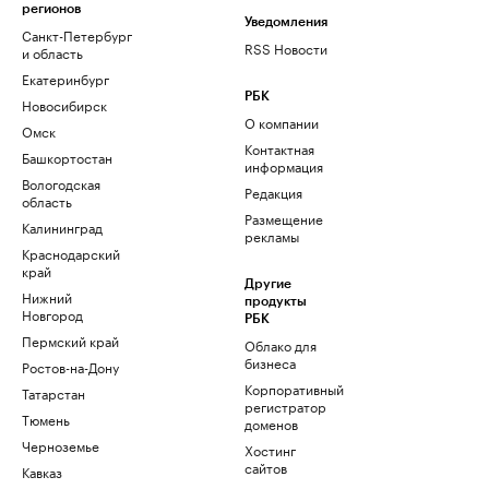
регионов
Уведомления
Санкт-Петербург
RSS Новости
и область
Екатеринбург
РБК
Новосибирск
О компании
Омск
Контактная
Башкортостан
информация
Вологодская
Редакция
область
Размещение
Калининград
рекламы
Краснодарский
край
Другие
Нижний
продукты
Новгород
РБК
Пермский край
Облако для
бизнеса
Ростов-на-Дону
Корпоративный
Татарстан
регистратор
Тюмень
доменов
Черноземье
Хостинг
сайтов
Кавказ