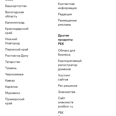
Контактная
Башкортостан
информация
Вологодская
Редакция
область
Размещение
Калининград
рекламы
Краснодарский
край
Другие
Нижний
продукты
Новгород
РБК
Пермский край
Облако для
бизнеса
Ростов-на-Дону
Корпоративный
Татарстан
регистратор
Тюмень
доменов
Черноземье
Хостинг
сайтов
Кавказ
Рег.решения
Карелия
Знакомства
Мурманск
Сайт
Приморский
знакомств
край
podbor.ru
РБК