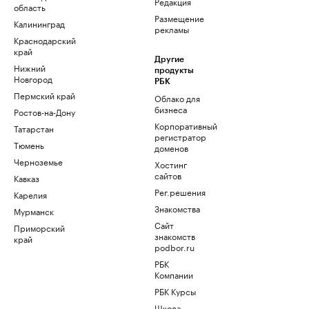
Редакция
область
Размещение
Калининград
рекламы
Краснодарский
край
Другие
Нижний
продукты
Новгород
РБК
Пермский край
Облако для
бизнеса
Ростов-на-Дону
Корпоративный
Татарстан
регистратор
Тюмень
доменов
Черноземье
Хостинг
сайтов
Кавказ
Рег.решения
Карелия
Знакомства
Мурманск
Сайт
Приморский
знакомств
край
podbor.ru
РБК
Компании
РБК Курсы
Школа