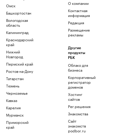
О компании
Омск
Контактная
Башкортостан
информация
Вологодская
Редакция
область
Размещение
Калининград
рекламы
Краснодарский
край
Другие
Нижний
продукты
Новгород
РБК
Пермский край
Облако для
бизнеса
Ростов-на-Дону
Корпоративный
Татарстан
регистратор
Тюмень
доменов
Черноземье
Хостинг
сайтов
Кавказ
Рег.решения
Карелия
Знакомства
Мурманск
Сайт
Приморский
знакомств
край
podbor.ru