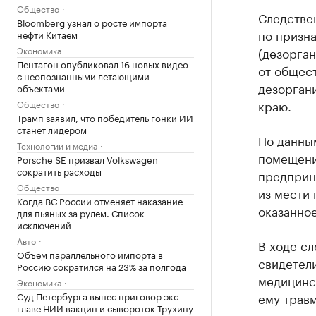
Общество
Следстве
Bloomberg узнал о росте импорта
по призна
нефти Китаем
Экономика
(дезорга
Пентагон опубликовал 16 новых видео
от общест
с неопознанными летающими
дезорган
объектами
краю.
Общество
Трамп заявил, что победитель гонки ИИ
станет лидером
По данным
Технологии и медиа
помещени
Porsche SE призвал Volkswagen
сократить расходы
предприн
Общество
из мести 
Когда ВС России отменяет наказание
оказанно
для пьяных за рулем. Список
исключений
Авто
В ходе с
Объем параллельного импорта в
свидетели
Россию сократился на 23% за полгода
медицинс
Экономика
Суд Петербурга вынес приговор экс-
ему травм
главе НИИ вакцин и сывороток Трухину