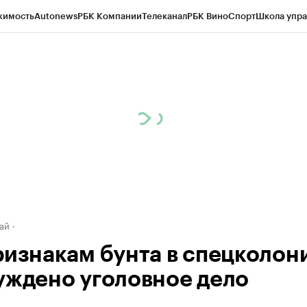
жимость
Autonews
РБК Компании
Телеканал
РБК Вино
Спорт
Школа упра
д
Стиль
Крипто
РБК Бизнес-среда
Дискуссионный клуб
Исследования
К
рагентов
Политика
Экономика
Бизнес
Технологии и медиа
Финансы
Рын
ай
ризнакам бунта в спецколон
уждено уголовное дело