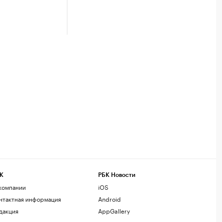
К
РБК Новости
компании
iOS
нтактная информация
Android
дакция
AppGallery