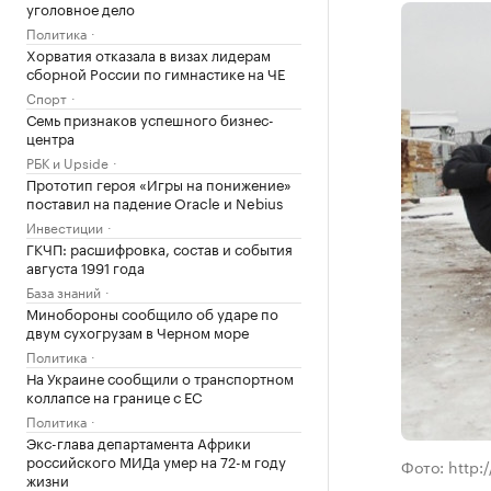
уголовное дело
Политика
Хорватия отказала в визах лидерам
сборной России по гимнастике на ЧЕ
Спорт
Семь признаков успешного бизнес-
центра
РБК и Upside
Прототип героя «Игры на понижение»
поставил на падение Oracle и Nebius
Инвестиции
ГКЧП: расшифровка, состав и события
августа 1991 года
База знаний
Минобороны сообщило об ударе по
двум сухогрузам в Черном море
Политика
На Украине сообщили о транспортном
коллапсе на границе с ЕС
Политика
Экс-глава департамента Африки
российского МИДа умер на 72-м году
Фото: http:/
жизни