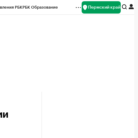
Пермский край
вления РБК
РБК Образование
редитные рейтинги
Франшизы
Газета
ок наличной валюты
ии