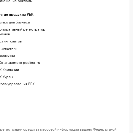
змещение рекламы
угие продукты РБК
лако для бизнеса
рпоративный регистратор
менов
стинг сайтов
г.решения
акомства
йт знакомств podbor.ru
К Компании
К Курсы
ола управления РБК
регистрации средства массовой информации выдано Федеральной