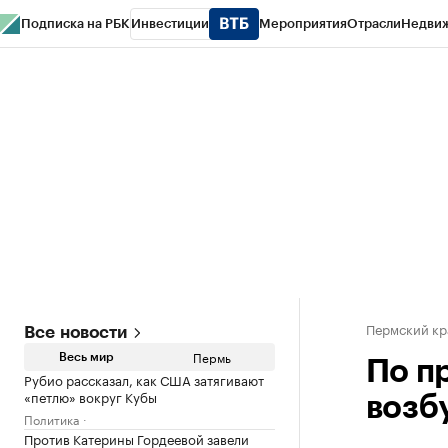
Подписка на РБК
Инвестиции
Мероприятия
Отрасли
Недви
РБК Курсы
РБК Life
Тренды
Визионеры
Национальные проекты
Горо
Спецпроекты СПб
Конференции СПб
Спецпроекты
Проверка конт
Пермский кр
Все новости
Пермь
Весь мир
По п
Рубио рассказал, как США затягивают
«петлю» вокруг Кубы
возб
Политика
Против Катерины Гордеевой завели