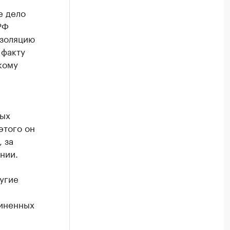
е дело
РФ
изоляцию
 факту
кому
ных
этого он
 за
нии.
угие
чиненных