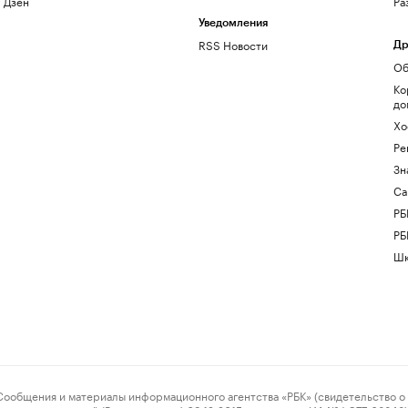
Дзен
Ра
Уведомления
RSS Новости
Др
Об
Ко
до
Хо
Ре
Зн
Са
РБ
РБ
Шк
ения и материалы информационного агентства «РБК» (свидетельство о 