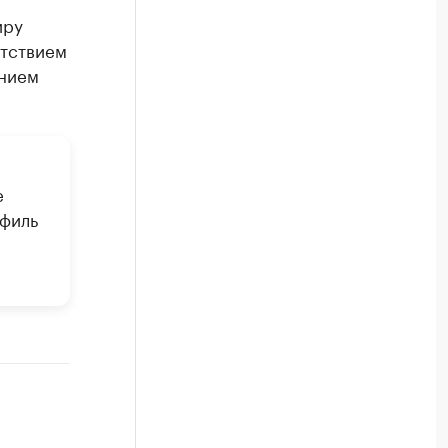
иру
утствием
ением
е
офиль