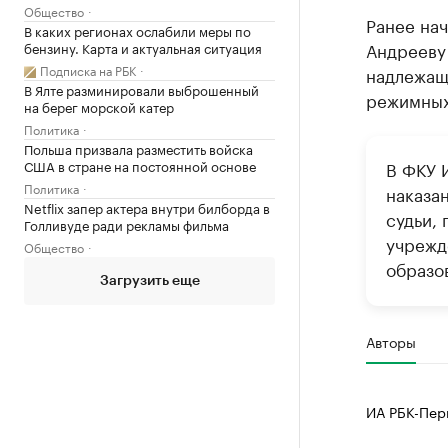
Общество
Ранее на
В каких регионах ослабили меры по
Андреев
бензину. Карта и актуальная ситуация
Подписка на РБК
надлежащ
В Ялте разминировали выброшенный
режимных
на берег морской катер
Политика
Польша призвала разместить войска
США в стране на постоянной основе
В ФКУ 
Политика
наказа
Netflix запер актера внутри билборда в
судьи,
Голливуде ради рекламы фильма
учрежд
Общество
образов
Загрузить еще
Авторы
ИА РБК-Пер