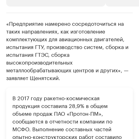
«Предприятие намерено сосредоточиться на
РБК Компании
РБК Компании
таких направлениях, как изготовление
Крупные организации в
Крупнейшие
комплектующих для авиационных двигателей,
нефтегазовой промышленности
недвижимос
испытания ГТУ, производство систем, сборка и
Найдите и проверьте данные в каталоге
Посмотрите данные
испытания ГТЭС, сборка
высокопроизводительных
металлообрабатывающих центров и других», —
заявляет Щенятский.
В 2017 году ракетно-космическая
продукция составила 28,9% в общем
объеме продаж ПАО «Протон-ПМ»,
сообщается в отчетности компании по
МСФО. Выполнение составных частей
опытно-конструкторских работ составило