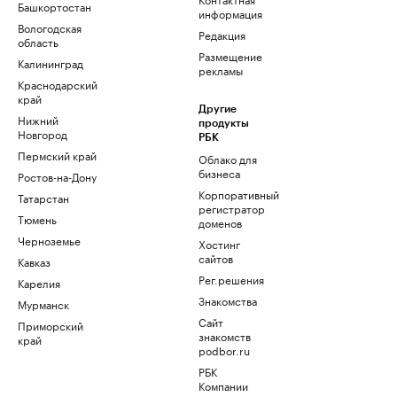
Башкортостан
информация
Вологодская
Редакция
область
Размещение
Калининград
рекламы
Краснодарский
край
Другие
Нижний
продукты
Новгород
РБК
Пермский край
Облако для
бизнеса
Ростов-на-Дону
Корпоративный
Татарстан
регистратор
Тюмень
доменов
Черноземье
Хостинг
сайтов
Кавказ
Рег.решения
Карелия
Знакомства
Мурманск
Сайт
Приморский
знакомств
край
podbor.ru
РБК
Компании