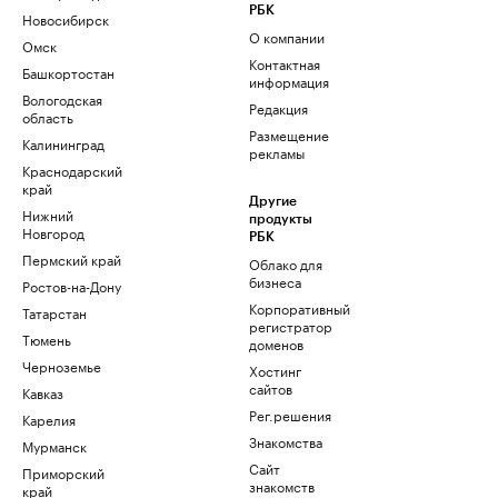
РБК
Новосибирск
О компании
Омск
Контактная
Башкортостан
информация
Вологодская
Редакция
область
Размещение
Калининград
рекламы
Краснодарский
край
Другие
Нижний
продукты
Новгород
РБК
Пермский край
Облако для
бизнеса
Ростов-на-Дону
Корпоративный
Татарстан
регистратор
Тюмень
доменов
Черноземье
Хостинг
сайтов
Кавказ
Рег.решения
Карелия
Знакомства
Мурманск
Сайт
Приморский
знакомств
край