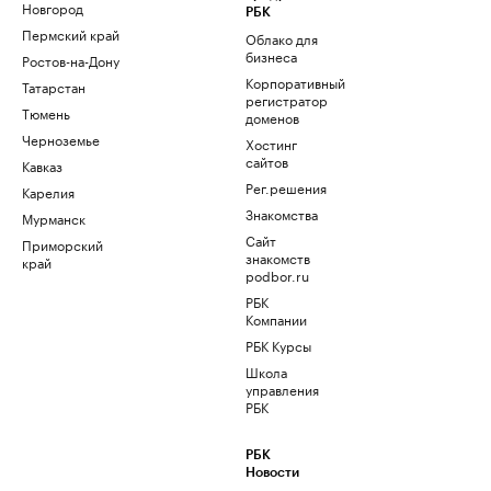
Новгород
РБК
Пермский край
Облако для
бизнеса
Ростов-на-Дону
Корпоративный
Татарстан
регистратор
Тюмень
доменов
Черноземье
Хостинг
сайтов
Кавказ
Рег.решения
Карелия
Знакомства
Мурманск
Сайт
Приморский
знакомств
край
podbor.ru
РБК
Компании
РБК Курсы
Школа
управления
РБК
РБК
Новости