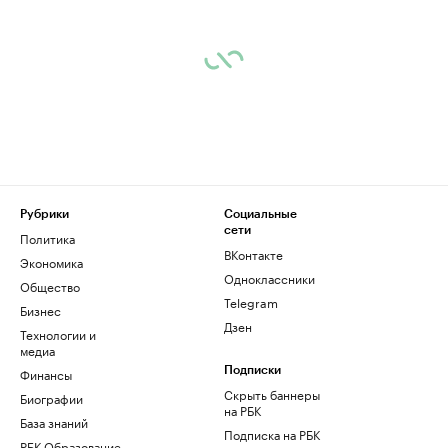
Рубрики
Социальные
сети
Политика
ВКонтакте
Экономика
Одноклассники
Общество
Telegram
Бизнес
Дзен
Технологии и
медиа
Финансы
Подписки
Скрыть баннеры
Биографии
на РБК
База знаний
Подписка на РБК
РБК Образование