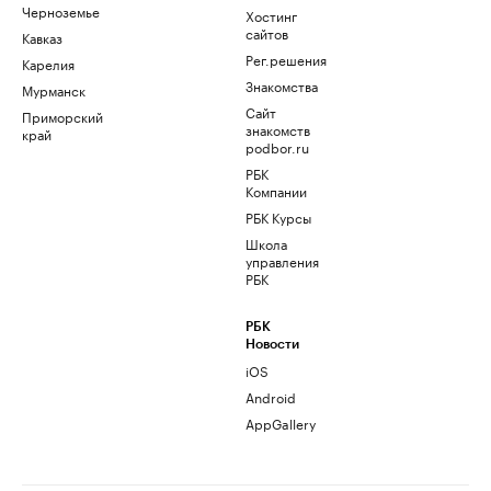
Черноземье
Хостинг
сайтов
Кавказ
Рег.решения
Карелия
Знакомства
Мурманск
Сайт
Приморский
знакомств
край
podbor.ru
РБК
Компании
РБК Курсы
Школа
управления
РБК
РБК
Новости
iOS
Android
AppGallery