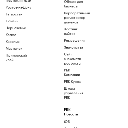
Облако для
бизнеса
Ростов-на-Дону
Корпоративный
Татарстан
регистратор
Тюмень
доменов
Черноземье
Хостинг
сайтов
Кавказ
Рег.решения
Карелия
Знакомства
Мурманск
Сайт
Приморский
знакомств
край
podbor.ru
РБК
Компании
РБК Курсы
Школа
управления
РБК
РБК
Новости
iOS
Android