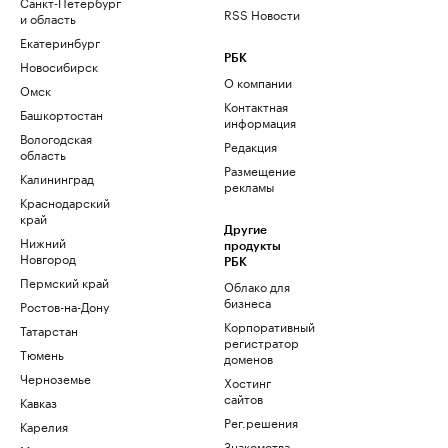
Санкт-Петербург
RSS Новости
и область
Екатеринбург
РБК
Новосибирск
О компании
Омск
Контактная
Башкортостан
информация
Вологодская
Редакция
область
Размещение
Калининград
рекламы
Краснодарский
край
Другие
Нижний
продукты
Новгород
РБК
Пермский край
Облако для
бизнеса
Ростов-на-Дону
Корпоративный
Татарстан
регистратор
Тюмень
доменов
Черноземье
Хостинг
сайтов
Кавказ
Рег.решения
Карелия
Знакомства