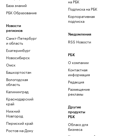
на РБК
База знаний
Подписка на РБК
РБК Образование
Корпоративная
подписка
Новости
регионов
Уведомления
Санкт-Петербург
RSS Новости
и область
Екатеринбург
РБК
Новосибирск
О компании
Омск
Контактная
Башкортостан
информация
Вологодская
Редакция
область
Размещение
Калининград
рекламы
Краснодарский
край
Другие
Нижний
продукты
Новгород
РБК
Пермский край
Облако для
бизнеса
Ростов-на-Дону