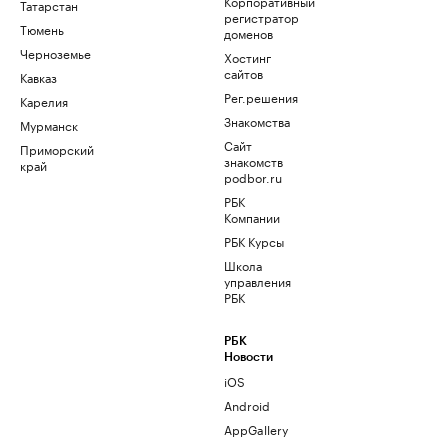
Корпоративный
Татарстан
регистратор
Тюмень
доменов
Черноземье
Хостинг
сайтов
Кавказ
Рег.решения
Карелия
Знакомства
Мурманск
Сайт
Приморский
знакомств
край
podbor.ru
РБК
Компании
РБК Курсы
Школа
управления
РБК
РБК
Новости
iOS
Android
AppGallery