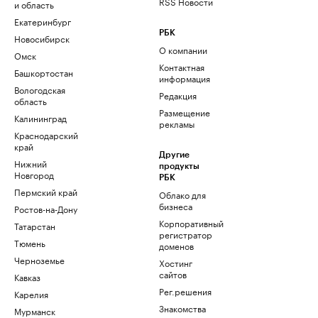
RSS Новости
и область
Екатеринбург
РБК
Новосибирск
О компании
Омск
Контактная
Башкортостан
информация
Вологодская
Редакция
область
Размещение
Калининград
рекламы
Краснодарский
край
Другие
Нижний
продукты
Новгород
РБК
Пермский край
Облако для
бизнеса
Ростов-на-Дону
Корпоративный
Татарстан
регистратор
Тюмень
доменов
Черноземье
Хостинг
сайтов
Кавказ
Рег.решения
Карелия
Знакомства
Мурманск