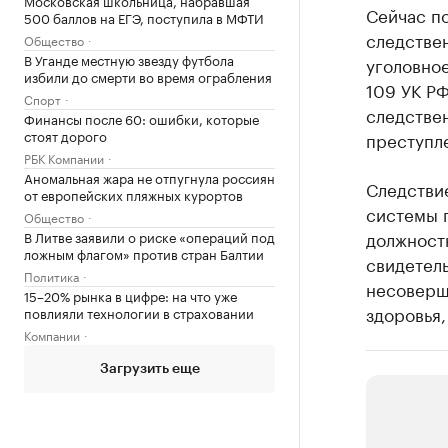
Московская школьница, набравшая
Сейчас по
500 баллов на ЕГЭ, поступила в МФТИ
следстве
Общество
В Уганде местную звезду футбола
уголовное
избили до смерти во время ограбления
109 УК РФ
Спорт
следстве
Финансы после 60: ошибки, которые
стоят дорого
преступле
РБК Компании
Аномальная жара не отпугнула россиян
Следствие
от европейских пляжных курортов
системы 
Общество
должност
В Литве заявили о риске «операций под
ложным флагом» против стран Балтии
свидетел
Политика
несоверш
15–20% рынка в цифре: на что уже
здоровья,
повлияли технологии в страховании
Компании
Загрузить еще