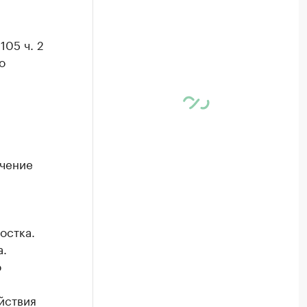
105 ч. 2
о
ючение
остка.
а.
о
йствия