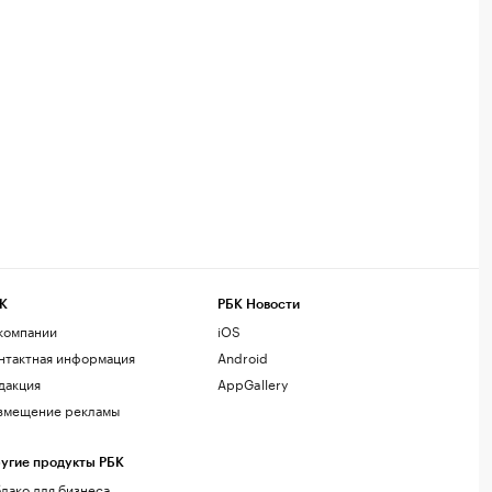
К
РБК Новости
компании
iOS
нтактная информация
Android
дакция
AppGallery
змещение рекламы
угие продукты РБК
лако для бизнеса