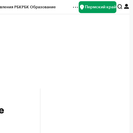
Пермский край
вления РБК
РБК Образование
редитные рейтинги
Франшизы
Газета
ок наличной валюты
е