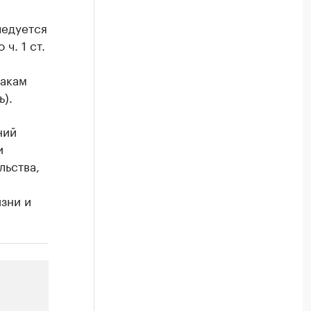
ледуется
ч. 1 ст.
накам
ь).
ний
и
льства,
зни и