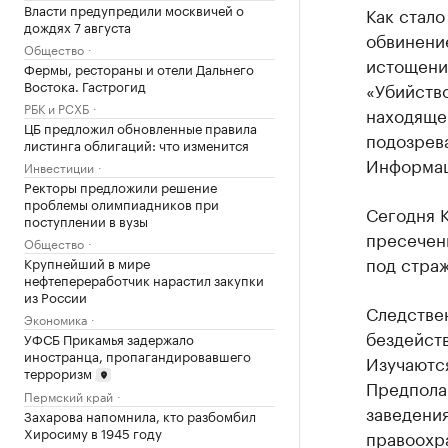
Власти предупредили москвичей о
Как стало
дождях 7 августа
обвинени
Общество
истощения
Фермы, рестораны и отели Дальнего
Востока. Гастрогид
«Убийство
РБК и РСХБ
находяще
ЦБ предложил обновленные правила
подозрев
листинга облигаций: что изменится
Информац
Инвестиции
Ректоры предложили решение
проблемы олимпиадников при
Сегодня 
поступлении в вузы
пресечен
Общество
под страж
Крупнейший в мире
нефтепереработчик нарастил закупки
из России
Следстве
Экономика
бездейств
УФСБ Прикамья задержало
иностранца, пропагандировавшего
Изучаются
терроризм
Предполаг
Пермский край
заведения
Захарова напомнила, кто разбомбил
Хиросиму в 1945 году
правоохр