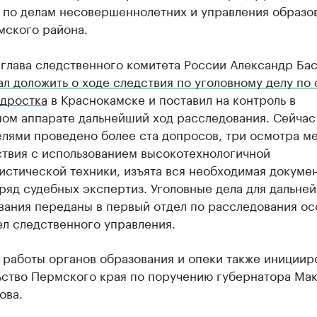
 по делам несовершеннолетних и управления образо
мского района.
 глава следственного комитета России Александр Ба
л доложить о ходе следствия по уголовному делу по 
одростка
в Краснокамске и поставил на контроль в
ном аппарате дальнейший ход расследования. Сейчас
лями проведено более ста допросов, три осмотра м
твия с использованием высокотехнологичной
стической техники, изъята вся необходимая докумен
ряд судебных экспертиз. Уголовные дела для дальне
вания переданы в первый отдел по расследования ос
л следственного управления.
 работы органов образования и опеки также инициир
ьство Пермского края по поручению губернатора Ма
ова.