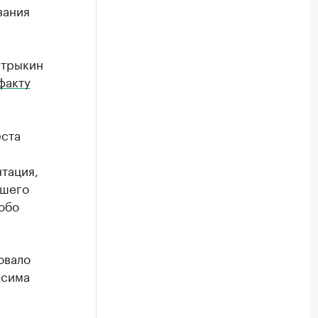
вания
стрыкин
факту
еста
тация,
йшего
обо
овало
ксима