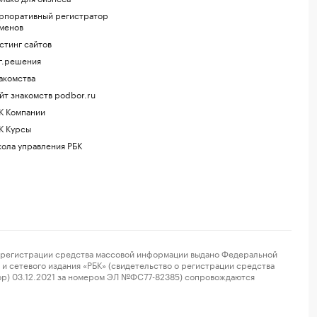
рпоративный регистратор
менов
стинг сайтов
г.решения
акомства
йт знакомств podbor.ru
К Компании
К Курсы
ола управления РБК
регистрации средства массовой информации выдано Федеральной
и сетевого издания «РБК» (свидетельство о регистрации средства
ор) 03.12.2021 за номером ЭЛ №ФС77-82385) сопровождаются