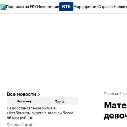
Подписка на РБК
Инвестиции
Мероприятия
Отрасли
Недви
РБК Курсы
РБК Life
Тренды
Визионеры
Национальные проекты
Горо
Спецпроекты СПб
Конференции СПб
Спецпроекты
Проверка конт
Пермский кр
Все новости
Пермь
Весь мир
Мате
На восстановление жилья в
Октябрьском округе выделили более
дево
86 млн руб.
Пермский край