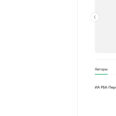
РБК Компан
Авторы
Крупные
Найдите и про
ИА РБК-Пер