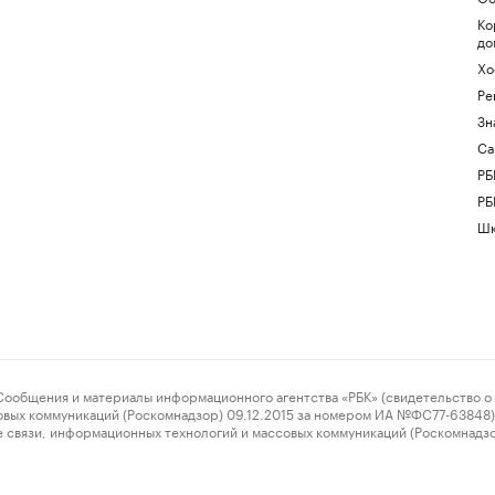
Ко
до
Хо
Ре
Зн
Са
РБ
РБ
Шк
ения и материалы информационного агентства «РБК» (свидетельство о 
овых коммуникаций (Роскомнадзор) 09.12.2015 за номером ИА №ФС77-63848) 
 связи, информационных технологий и массовых коммуникаций (Роскомнадз