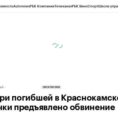
жимость
Autonews
РБК Компании
Телеканал
РБК Вино
Спорт
Школа упра
д
Стиль
Крипто
РБК Бизнес-среда
Дискуссионный клуб
Исследования
К
рагентов
Политика
Экономика
Бизнес
Технологии и медиа
Финансы
Рын
ай
ЭКСКЛЮЗИВ
ри погибшей в Краснокамск
чки предъявлено обвинение