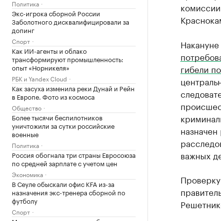
Политика
комиссии
Экс-игрока сборной России
Краснока
Заболотного дисквалифицировали за
допинг
Спорт
Накануне
Как ИИ-агенты и облако
потребова
трансформируют промышленность:
гибели п
опыт «Норникеля»
РБК и Yandex Cloud
централь
Как засуха изменила реки Дунай и Рейн
следовате
в Европе. Фото из космоса
происшес
Общество
криминали
Более тысячи беспилотников
уничтожили за сутки российские
назначен 
военные
расследо
Политика
важных де
Россия обогнала три страны Евросоюза
по средней зарплате с учетом цен
Экономика
Проверку
В Сеуле обыскали офис KFA из-за
правител
назначения экс-тренера сборной по
футболу
Решетник
Спорт