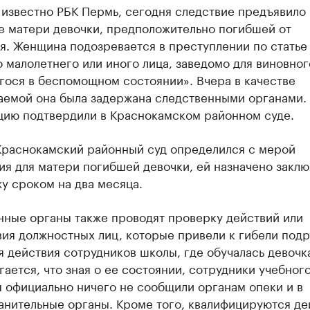
 известно РБК Пермь, сегодня следствие предъявило
е матери девочки, предположительно погибшей от
. Женщина подозревается в преступлении по статье 
 малолетнего или иного лица, заведомо для виновног
гося в беспомощном состоянии». Вчера в качестве
аемой она была задержана следственными органами.
ию подтвердили в Краснокамском районном суде.
Краснокамский районный суд определился с мерой
ия для матери погибшей девочки, ей назначено закл
у сроком на два месяца.
нные органы также проводят проверку действий или
ия должностных лиц, которые привели к гибели подр
 действия сотрудников школы, где обучалась девочк
ается, что зная о ее состоянии, сотрудники учебног
 официально ничего не сообщили органам опеки и в
анительные органы. Кроме того, квалифицируются де